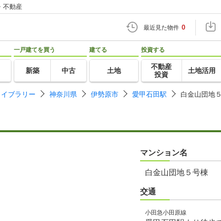
・不動産
0
最近見た物件
一戸建てを買う
建てる
投資する
不動産
新築
中古
土地
土地活用
投資
ライブラリー
神奈川県
伊勢原市
愛甲石田駅
白金山団地
マンション名
白金山団地５号棟
交通
小田急小田原線