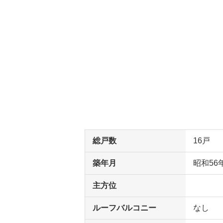
総戸数
16戸
築年月
昭和56
主方位
ルーフバルコニー
なし