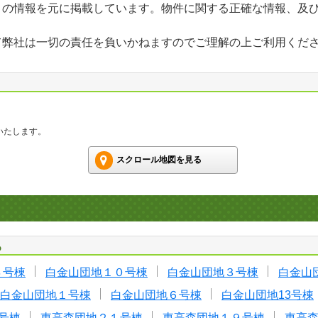
」の情報を元に掲載しています。物件に関する正確な情報、及
て弊社は一切の責任を負いかねますのでご理解の上ご利用くだ
いたします。
スクロール地図を見る
る
４号棟
白金山団地１０号棟
白金山団地３号棟
白金山
白金山団地１号棟
白金山団地６号棟
白金山団地13号棟
号棟
東高森団地２１号棟
東高森団地１９号棟
東高