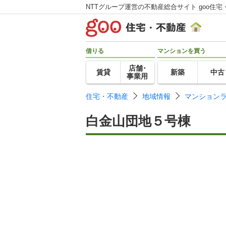
NTTグループ運営の不動産総合サイト goo住宅
借りる
マンションを買う
店舗･
賃貸
新築
中古
事業用
住宅・不動産
地域情報
マンション
白金山団地５号棟