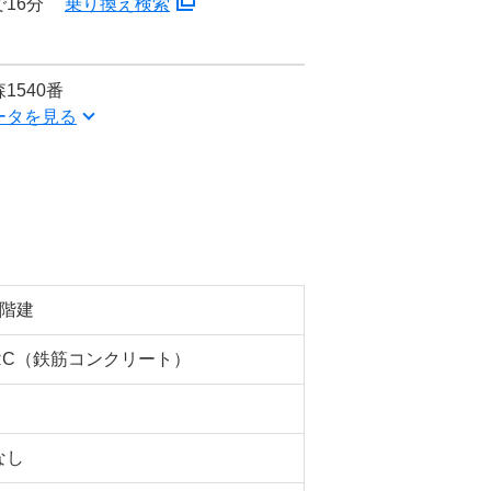
16分
乗り換え検索
1540番
ータを見る
3階建
RC（鉄筋コンクリート）
なし