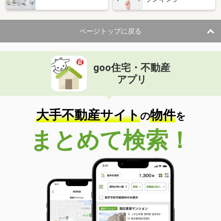
ページトップに戻る
goo住宅・不動産
アプリ
大手不動産サイト
物件
の
を
まとめて検索！