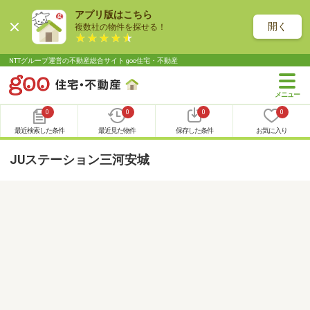
アプリ版はこちら
開く
複数社の物件を探せる！
NTTグループ運営の不動産総合サイト goo住宅・不動産
0
0
0
0
最近検索した条件
最近見た物件
保存した条件
お気に入り
JUステーション三河安城