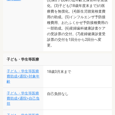
(2)第2子以降の低年齢児保育料を無償
化。(3)子ども(18歳年度末まで)の医
療費を無償化。(4)新生児聴覚検査費
用の助成。(5)インフルエンザ予防接
種費用、おたふくかぜ予防接種費用の
一部助成。(6)産婦歯科健康診査ケア
の受診票の交付。(7)産婦健康診査受
診票の交付を1回分から2回分へ変
更。
子ども・学生等医療
子ども・学生等医療
18歳3月末まで
費助成<通院>対象年
齢
子ども・学生等医療
自己負担なし
費助成<通院>自己負
担