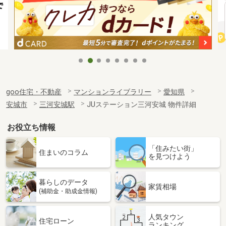
goo住宅・不動産
マンションライブラリー
愛知県
安城市
三河安城駅
JUステーション三河安城 物件詳細
お役立ち情報
「住みたい街」
住まいのコラム
を見つけよう
暮らしのデータ
家賃相場
(補助金・助成金情報)
人気タウン
住宅ローン
ランキング