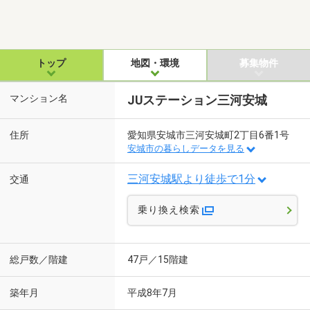
トップ
地図・環境
募集物件
マンション名
JUステーション三河安城
住所
愛知県安城市三河安城町2丁目6番1号
安城市の暮らしデータを見る
三河安城駅より徒歩で1分
交通
乗り換え検索
総戸数／階建
47戸／15階建
築年月
平成8年7月