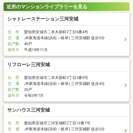
近所のマンションライブラリーを見る
シャトレーステーション三河安城
住 所
愛知県安城市二本木新町3丁目6番4号
交 通
JR東海道本線(浜松～岐阜) 三河安城駅 徒歩3分
総戸数
40戸
築年月
平成15年11月
リフローレ三河安城
住 所
愛知県安城市二本木新町3丁目5番9号
交 通
JR東海道本線(浜松～岐阜) 三河安城駅 徒歩4分
総戸数
26戸
築年月
令和3年7月
サンハウス三河安城
住 所
愛知県安城市三河安城町2丁目13番1号
交 通
JR東海道本線(浜松～岐阜) 三河安城駅 徒歩2分