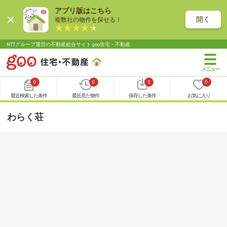
アプリ版はこちら
開く
複数社の物件を探せる！
NTTグループ運営の不動産総合サイト goo住宅・不動産
0
0
0
0
最近検索した条件
最近見た物件
保存した条件
お気に入り
わらく荘