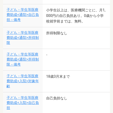
子ども・学生等医療
小学生以上は、医療機関ごとに、月1,
費助成<通院>自己負
000円の自己負担あり。0歳から小学
担－備考
校就学前までは、無料。
子ども・学生等医療
所得制限なし
費助成<通院>所得制
限
子ども・学生等医療
-
費助成<通院>所得制
限－備考
子ども・学生等医療
18歳3月末まで
費助成<入院>対象年
齢
子ども・学生等医療
自己負担なし
費助成<入院>自己負
担