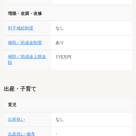
増築・改築・改修
利子補給制度
なし
補助／助成金制度
あり
補助／助成金上限金
115万円
額
出産・子育て
育児
出産祝い
なし
出産祝い-備考
-