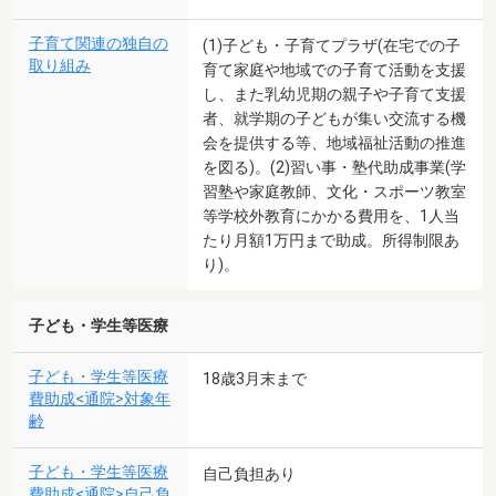
子育て関連の独自の
(1)子ども・子育てプラザ(在宅での子
取り組み
育て家庭や地域での子育て活動を支援
し、また乳幼児期の親子や子育て支援
者、就学期の子どもが集い交流する機
会を提供する等、地域福祉活動の推進
を図る)。(2)習い事・塾代助成事業(学
習塾や家庭教師、文化・スポーツ教室
等学校外教育にかかる費用を、1人当
たり月額1万円まで助成。所得制限あ
り)。
子ども・学生等医療
子ども・学生等医療
18歳3月末まで
費助成<通院>対象年
齢
子ども・学生等医療
自己負担あり
費助成<通院>自己負