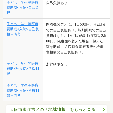
子ども・学生等医療
自己負担あり
費助成<入院>自己負
担
子ども・学生等医療
医療機関ごとに、1日500円、月2日ま
費助成<入院>自己負
での自己負担あり。調剤薬局での自己
担－備考
負担はなし。1ヶ月の合計限度額は2,5
00円。限度額を超えた場合、超えた
額を助成。 入院時食事療養費の標準
負担額の自己負担あり。
子ども・学生等医療
所得制限なし
費助成<入院>所得制
限
子ども・学生等医療
-
費助成<入院>所得制
限－備考
大阪市東住吉区の「
地域情報
」をもっと見る