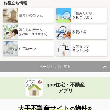
お役立ち情報
「住みたい街」
住まいのコラム
を見つけよう
暮らしのデータ
家賃相場
(補助金・助成金情報)
人気タウン
住宅ローン
ランキング
ページトップに戻る
goo住宅・不動産
アプリ
大手不動産サイト
物件
の
を