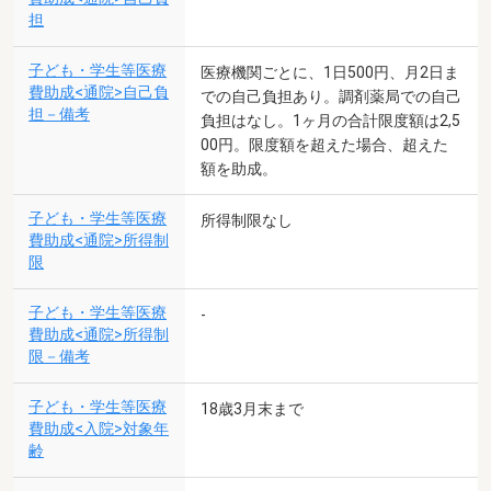
担
子ども・学生等医療
医療機関ごとに、1日500円、月2日ま
費助成<通院>自己負
での自己負担あり。調剤薬局での自己
担－備考
負担はなし。1ヶ月の合計限度額は2,5
00円。限度額を超えた場合、超えた
額を助成。
子ども・学生等医療
所得制限なし
費助成<通院>所得制
限
子ども・学生等医療
-
費助成<通院>所得制
限－備考
子ども・学生等医療
18歳3月末まで
費助成<入院>対象年
齢