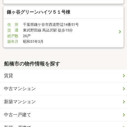
鎌ヶ谷グリーンハイツ５１号棟
住 所
千葉県鎌ケ谷市西道野辺14番51号
交 通
東武野田線 馬込沢駅 徒歩15分
総戸数
26戸
築年月
昭和51年3月
船橋市の物件情報を探す
賃貸
中古マンション
新築マンション
中古一戸建て