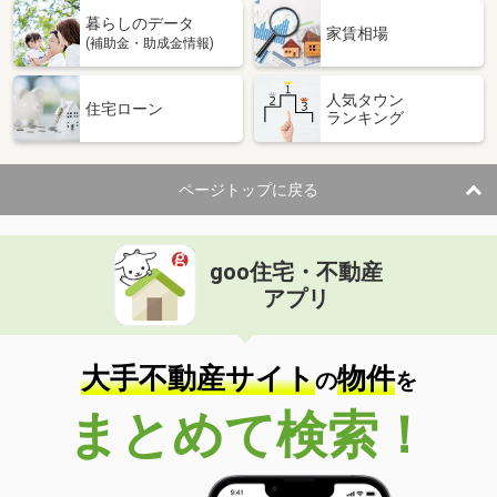
暮らしのデータ
家賃相場
(補助金・助成金情報)
人気タウン
住宅ローン
ランキング
ページトップに戻る
goo住宅・不動産
アプリ
大手不動産サイト
物件
の
を
まとめて検索！