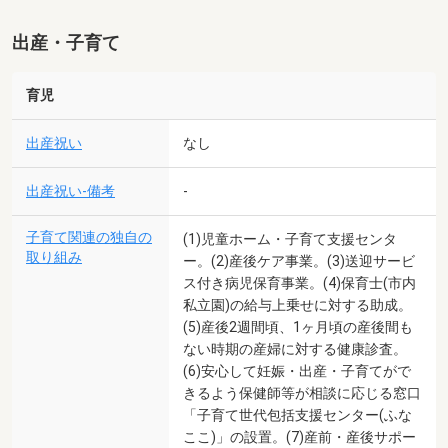
出産・子育て
育児
出産祝い
なし
出産祝い-備考
-
子育て関連の独自の
(1)児童ホーム・子育て支援センタ
取り組み
ー。(2)産後ケア事業。(3)送迎サービ
ス付き病児保育事業。(4)保育士(市内
私立園)の給与上乗せに対する助成。
(5)産後2週間頃、1ヶ月頃の産後間も
ない時期の産婦に対する健康診査。
(6)安心して妊娠・出産・子育てがで
きるよう保健師等が相談に応じる窓口
「子育て世代包括支援センター(ふな
ここ)」の設置。(7)産前・産後サポー