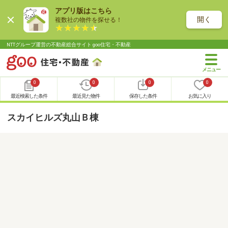
アプリ版はこちら
開く
複数社の物件を探せる！
NTTグループ運営の不動産総合サイト goo住宅・不動産
0
0
0
0
最近検索した条件
最近見た物件
保存した条件
お気に入り
スカイヒルズ丸山Ｂ棟