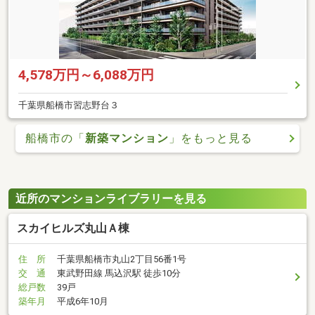
4,578万円～6,088万円
千葉県船橋市習志野台３
船橋市の「
新築マンション
」をもっと見る
近所のマンションライブラリーを見る
スカイヒルズ丸山Ａ棟
住 所
千葉県船橋市丸山2丁目56番1号
交 通
東武野田線 馬込沢駅 徒歩10分
総戸数
39戸
築年月
平成6年10月