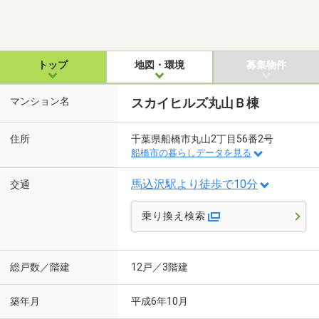
トップ
地図・環境
募集物件
マンション名
スカイヒルズ丸山Ｂ棟
住所
千葉県船橋市丸山2丁目56番2号
船橋市の暮らしデータを見る
馬込沢駅より徒歩で10分
交通
乗り換え検索
総戸数／階建
12戸／3階建
築年月
平成6年10月