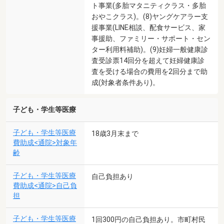
ト事業(多胎マタニティクラス・多胎
おやこクラス)。(8)ヤングケアラー支
援事業(LINE相談、配食サービス、家
事援助、ファミリー・サポート・セン
ター利用料補助)。(9)妊婦一般健康診
査受診票14回分を超えて妊婦健康診
査を受ける場合の費用を2回分まで助
成(対象者条件あり)。
子ども・学生等医療
子ども・学生等医療
18歳3月末まで
費助成<通院>対象年
齢
子ども・学生等医療
自己負担あり
費助成<通院>自己負
担
子ども・学生等医療
1回300円の自己負担あり。市町村民