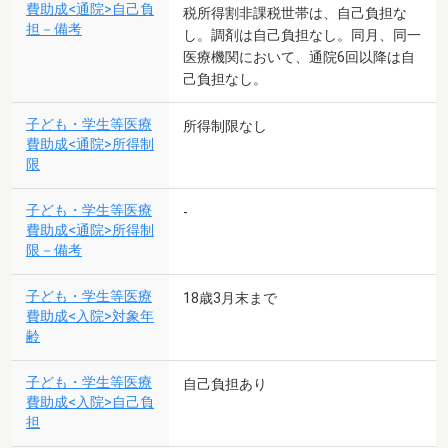
費助成<通院>自己負
税所得割非課税世帯は、自己負担な
担－備考
し。調剤は自己負担なし。同月、同一
医療機関において、通院6回以降は自
己負担なし。
子ども・学生等医療
所得制限なし
費助成<通院>所得制
限
子ども・学生等医療
-
費助成<通院>所得制
限－備考
子ども・学生等医療
18歳3月末まで
費助成<入院>対象年
齢
子ども・学生等医療
自己負担あり
費助成<入院>自己負
担