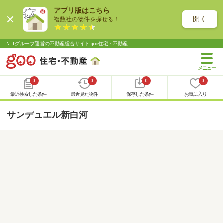
アプリ版はこちら
開く
複数社の物件を探せる！
NTTグループ運営の不動産総合サイト goo住宅・不動産
0
0
0
0
最近検索した条件
最近見た物件
保存した条件
お気に入り
サンデュエル新白河