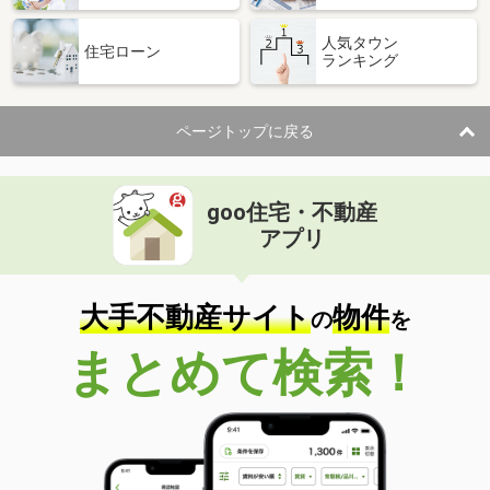
人気タウン
住宅ローン
ランキング
ページトップに戻る
goo住宅・不動産
アプリ
大手不動産サイト
物件
の
を
まとめて検索！