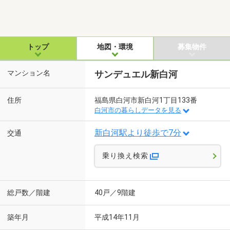
トップ
地図・環境
募集物件
マンション名
サンデュエル新白河
住所
福島県白河市新白河1丁目133番
白河市の暮らしデータを見る
新白河駅より徒歩で7分
交通
乗り換え検索
総戸数／階建
40戸／9階建
築年月
平成14年11月