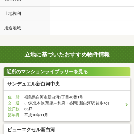
土地権利
用途地域
立地に基づいたおすすめ物件情報
近所のマンションライブラリーを見る
サンデュエル新白河中央
住 所
福島県白河市新白河2丁目46番1号
交 通
JR東北本線(黒磯～利府・盛岡) 新白河駅 徒歩4分
総戸数
66戸
築年月
平成18年11月
ビューエクセル新白河