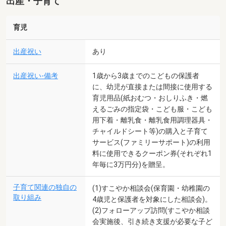
出産・子育て
育児
出産祝い
あり
出産祝い-備考
1歳から3歳までのこどもの保護者
に、幼児が直接または間接に使用する
育児用品(紙おむつ・おしりふき・燃
えるごみの指定袋・こども服・こども
用下着・離乳食・離乳食用調理器具・
チャイルドシート等)の購入と子育て
サービス(ファミリーサポート)の利用
料に使用できるクーポン券(それぞれ1
年毎に3万円分)を贈呈。
子育て関連の独自の
(1)すこやか相談会(保育園・幼稚園の
取り組み
4歳児と保護者を対象にした相談会)。
(2)フォローアップ訪問(すこやか相談
会実施後、引き続き支援が必要な子ど