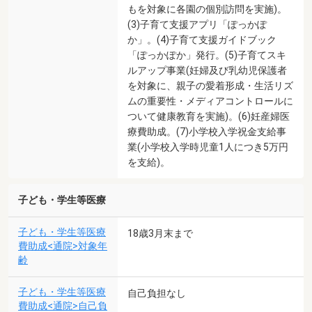
もを対象に各園の個別訪問を実施)。
(3)子育て支援アプリ「ぽっかぽ
か」。(4)子育て支援ガイドブック
「ぽっかぽか」発行。(5)子育てスキ
ルアップ事業(妊婦及び乳幼児保護者
を対象に、親子の愛着形成・生活リズ
ムの重要性・メディアコントロールに
ついて健康教育を実施)。(6)妊産婦医
療費助成。(7)小学校入学祝金支給事
業(小学校入学時児童1人につき5万円
を支給)。
子ども・学生等医療
子ども・学生等医療
18歳3月末まで
費助成<通院>対象年
齢
子ども・学生等医療
自己負担なし
費助成<通院>自己負