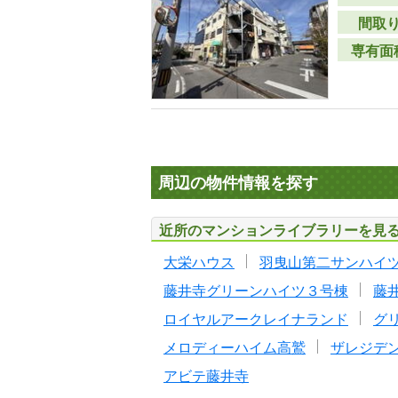
間取
専有面
周辺の物件情報を探す
近所のマンションライブラリーを見
大栄ハウス
羽曳山第二サンハイ
藤井寺グリーンハイツ３号棟
藤
ロイヤルアークレイナランド
グ
メロディーハイム高鷲
ザレジデ
アビテ藤井寺