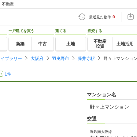
・不動産
0
最近見た物件
一戸建てを買う
建てる
投資する
不動産
新築
中古
土地
土地活用
投資
ライブラリー
大阪府
羽曳野市
藤井寺駅
野々上マンショ
1件
中
マンション名
野々上マンション
交通
近鉄南大阪線