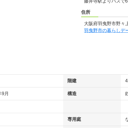
藤井寺駅よりバスで
住所
大阪府羽曳野市野々上
羽曳野市の暮らしデ
階建
年9月
構造
専用庭