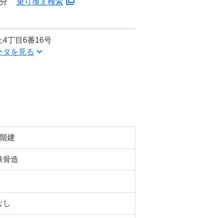
6分
乗り換え検索
4丁目6番16号
ータを見る
4階建
鉄骨造
なし