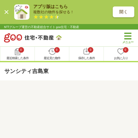
アプリ版はこちら
開く
複数社の物件を探せる！
NTTグループ運営の不動産総合サイト goo住宅・不動産
0
0
0
0
最近検索した条件
最近見た物件
保存した条件
お気に入り
サンシティ吉島東