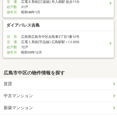
交 通
広電６系統(江波線) 舟入南駅 徒歩11分
総戸数
31戸
築年月
昭和48年1月
ダイアパレス吉島
住 所
広島県広島市中区吉島東3丁目1番12号
交 通
広電１系統(宇品線) 広島駅駅 バス30分
総戸数
72戸
築年月
昭和59年12月
広島市中区の物件情報を探す
賃貸
中古マンション
新築マンション