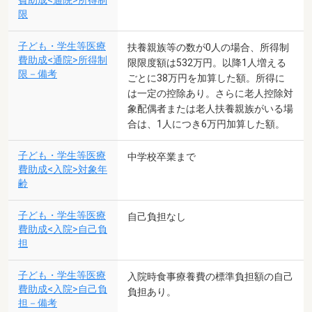
費助成<通院>所得制
限
子ども・学生等医療
扶養親族等の数が0人の場合、所得制
費助成<通院>所得制
限限度額は532万円。以降1人増える
限－備考
ごとに38万円を加算した額。所得に
は一定の控除あり。さらに老人控除対
象配偶者または老人扶養親族がいる場
合は、1人につき6万円加算した額。
子ども・学生等医療
中学校卒業まで
費助成<入院>対象年
齢
子ども・学生等医療
自己負担なし
費助成<入院>自己負
担
子ども・学生等医療
入院時食事療養費の標準負担額の自己
費助成<入院>自己負
負担あり。
担－備考