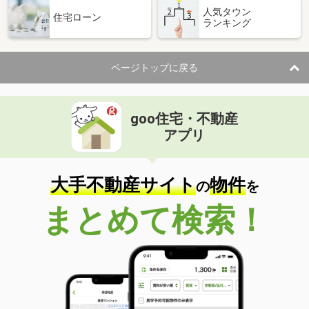
人気タウン
住宅ローン
ランキング
ページトップに戻る
goo住宅・不動産
アプリ
大手不動産サイト
物件
の
を
まとめて検索！