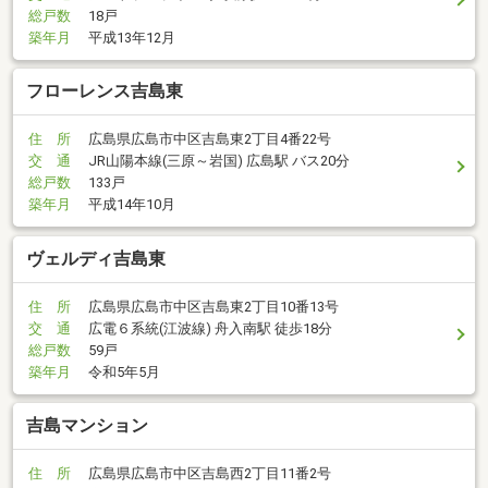
総戸数
18戸
築年月
平成13年12月
フローレンス吉島東
住 所
広島県広島市中区吉島東2丁目4番22号
交 通
JR山陽本線(三原～岩国) 広島駅 バス20分
総戸数
133戸
築年月
平成14年10月
ヴェルディ吉島東
住 所
広島県広島市中区吉島東2丁目10番13号
交 通
広電６系統(江波線) 舟入南駅 徒歩18分
総戸数
59戸
築年月
令和5年5月
吉島マンション
住 所
広島県広島市中区吉島西2丁目11番2号