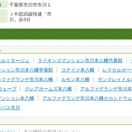
地
千葉県市川市市川１
ＪＲ総武線快速「市
川」歩3分
る
エルミタージュ
ライオンズマンション市川本八幡弐番館
ンション市川本八幡壱番館
ステイツ本八幡
レクセルガー
ルファグランデ市川本八幡
ルモン本八幡
サンクレイドル
ウェーブ
クレアホームズ本八幡
アルファグランデ市川本
マンション本八幡
アルファグランデ市川本八幡セカンドウェ
ーパス市川
ンション
本八幡駅の新築マンション