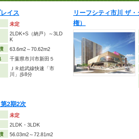
プレイス
リーフシティ市川 ザ
権）
未定
2LDK+S（納戸）～3LD
り
K
積
63.6m
2
～70.62m
2
地
千葉県市川市新田５
ＪＲ総武線快速「市
川」歩8分
第2期2次
未定
り
2LDK・3LDK
積
56.03m
2
～72.81m
2