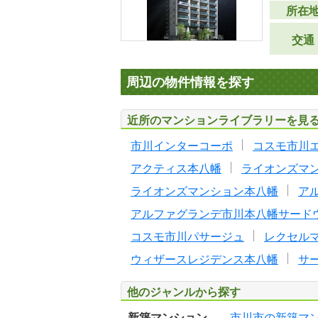
所在
交通
周辺の物件情報を探す
近所のマンションライブラリーを見
市川インターコーポ
コスモ市川
アクティス本八幡
ライオンズマ
ライオンズマンション本八幡
ア
アルファグランデ市川本八幡サード
コスモ市川パサージュ
レクセル
ウィザースレジデンス本八幡
サ
他のジャンルから探す
新築マンション
市川市の新築マ