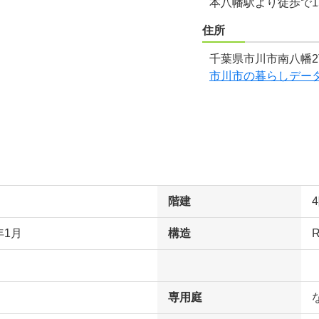
本八幡駅より徒歩で1
住所
千葉県市川市南八幡2
市川市の暮らしデー
階建
年1月
構造
専用庭