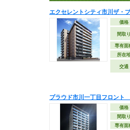
エクセレントシティ市川ザ・
価格
間取
専有面
所在
交通
プラウド市川一丁目フロント 
価格
間取
専有面