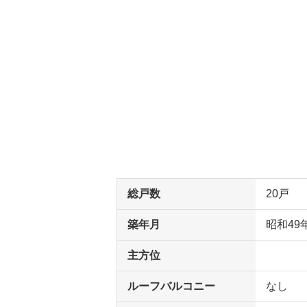
総戸数
20戸
築年月
昭和49
主方位
ルーフバルコニー
なし