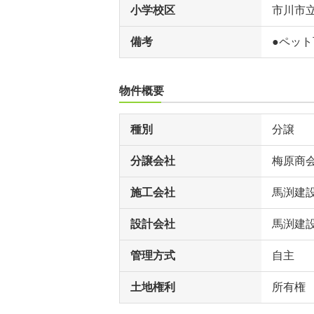
小学校区
市川市
備考
●ペット
物件概要
種別
分譲
分譲会社
梅原商
施工会社
馬渕建
設計会社
馬渕建
管理方式
自主
土地権利
所有権