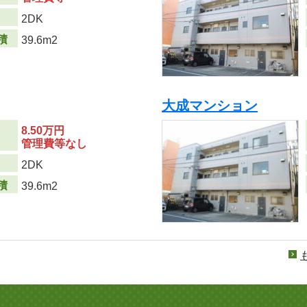
り
2DK
積
39.6m2
大成マンション
8.50万円
管理費等なし
り
2DK
積
39.6m2