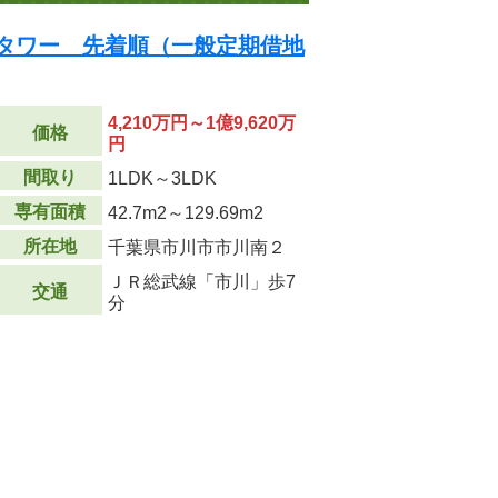
・タワー 先着順（一般定期借地
4,210万円～1億9,620万
価格
円
間取り
1LDK～3LDK
専有面積
42.7m
2
～129.69m
2
所在地
千葉県市川市市川南２
ＪＲ総武線「市川」歩7
交通
分