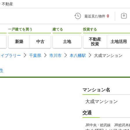
・不動産
0
最近見た物件
一戸建てを買う
建てる
投資する
不動産
新築
中古
土地
土地活用
投資
ライブラリー
千葉県
市川市
本八幡駅
大成マンション
件
マンション名
大成マンション
交通
JR中央・総武線 JR総武