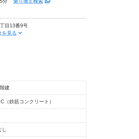
5分
乗り換え検索
丁目13番9号
タを見る
4階建
RC（鉄筋コンクリート）
なし