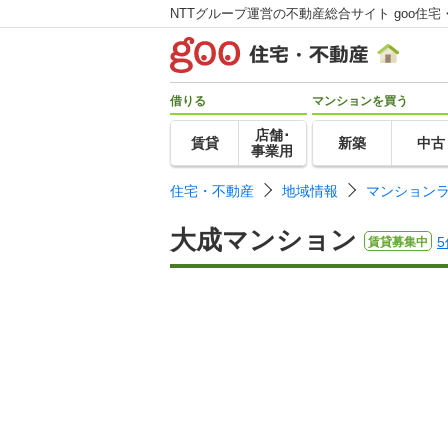
NTTグループ運営の不動産総合サイト goo住宅
借りる
マンションを買う
店舗･
賃貸
新築
中古
事業用
住宅・不動産
地域情報
マンション
大成マンション
5
賃貸募集中