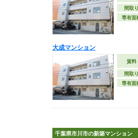
間取
専有面
大成マンション
賃料
間取
専有面
千葉県市川市の新築マンション