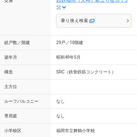
西鉄福岡（天神）駅より徒歩で5
交通
分
乗り換え検索
総戸数／階建
29戸／10階建
築年月
昭和49年5月
構造
SRC（鉄骨鉄筋コンクリート）
主方位
ルーフバルコニー
なし
専用庭
なし
小学校区
福岡市立舞鶴小学校