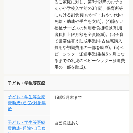
るご家庭に対し、第3子以降のお子さ
んが小学校入学前の3年間、保育所等
における副食費[おかず・おやつ代]の
免除・助成や手当を支給)。(4)障がい
福祉サービスの利用者負担軽減(利用
者負担上限月額を全員軽減)。(5)子育
て世帯住替え助成事業(中古住宅購入
費用や初期費用の一部を助成)。(6)ベ
ビーシッター派遣事業(生後6ヶ月にな
るまでの乳児のベビーシッター派遣費
用の一部を助成)。
子ども・学生等医療
子ども・学生等医療
18歳3月末まで
費助成<通院>対象年
齢
子ども・学生等医療
自己負担あり
費助成<通院>自己負