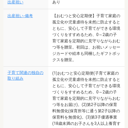
出産祝い
あり
出産祝い-備考
【おむつと安心定期便】子育て家庭の
孤立化や児童虐待を未然に防止すると
ともに、安心して子育てができる環境
づくりをすすめるため、0～2歳の子
育て家庭を定期的に見守りながらおむ
つ等を贈呈。初回は、お祝いメッセー
ジカードや絵本も同梱したギフトボッ
クスを贈呈。
子育て関連の独自の
(1)おむつと安心定期便(子育て家庭の
取り組み
孤立化や児童虐待を未然に防止すると
ともに、安心して子育てができる環境
づくりをすすめるため、0～2歳の子
育て家庭を定期的に見守りながらおむ
つ等をお届け)。(2)第2子以降の保育
料無償化(保育所等に通う第2子以降の
保育料を無償化)。(3)第3子優遇事業
(18歳未満のお子さんを3人以上養育す