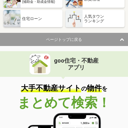
(補助金・助成金情報)
人気タウン
住宅ローン
ランキング
ページトップに戻る
goo住宅・不動産
アプリ
大手不動産サイト
物件
の
を
まとめて検索！