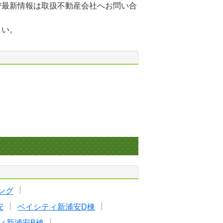
び最新情報は取扱不動産会社へお問い合
さい。
ング
安
ベイシティ新浦安D棟
ィ新浦安B棟