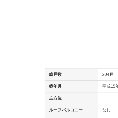
総戸数
204戸
築年月
平成15
主方位
ルーフバルコニー
なし