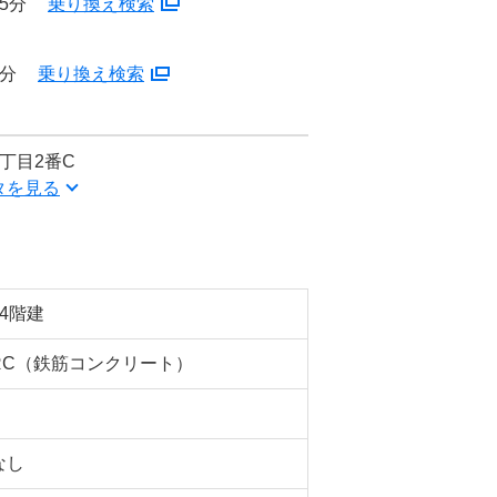
5分
乗り換え検索
8分
乗り換え検索
丁目2番C
タを見る
14階建
RC（鉄筋コンクリート）
なし