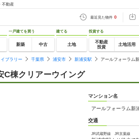
・不動産
0
最近見た物件
一戸建てを買う
建てる
投資する
不動産
新築
中古
土地
土地活用
投資
ライブラリー
千葉県
浦安市
新浦安駅
アールフォーラム
安C棟クリアーウイング
マンション名
アールフォーラム新
交通
JR武蔵野線 JR京葉線