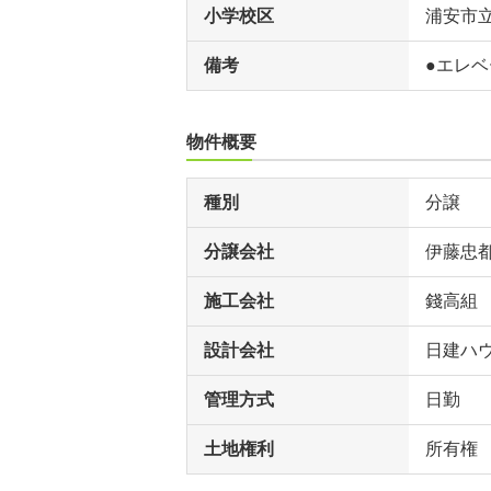
小学校区
浦安市
備考
●エレベ
物件概要
種別
分譲
分譲会社
伊藤忠
施工会社
錢高組
設計会社
日建ハ
管理方式
日勤
土地権利
所有権