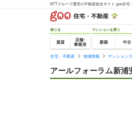
NTTグループ運営の不動産総合サイト goo住宅
借りる
マンションを買う
店舗･
賃貸
新築
中古
事業用
住宅・不動産
地域情報
マンション
アールフォーラム新浦