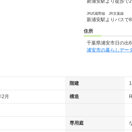
新浦安駅より徒歩で2
JR武蔵野線 JR京葉線
新浦安駅よりバスで
住所
千葉県浦安市日の出6
浦安市の暮らしデー
階建
年2月
構造
専用庭