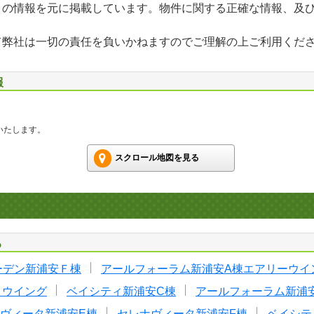
」の情報を元に掲載しています。物件に関する正確な情報、及
て弊社は一切の責任を負いかねますのでご理解の上ご利用くだ
報
いたします。
スクロール地図を見る
る
ーデン新浦安Ｆ棟
アールフォーラム新浦安A棟エアリーウイ
トウイング
ベイシティ新浦安C棟
アールフォーラム新浦
ヴィータ新浦安E棟
セレナヴィータ新浦安F棟
ベイシテ