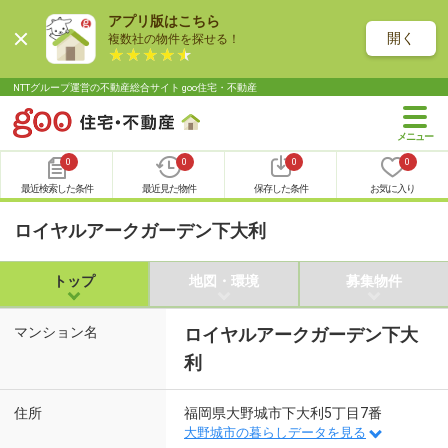
アプリ版はこちら
開く
複数社の物件を探せる！
NTTグループ運営の不動産総合サイト goo住宅・不動産
0
0
0
0
最近検索した条件
最近見た物件
保存した条件
お気に入り
ロイヤルアークガーデン下大利
トップ
地図・環境
募集物件
マンション名
ロイヤルアークガーデン下大
利
住所
福岡県大野城市下大利5丁目7番
大野城市の暮らしデータを見る