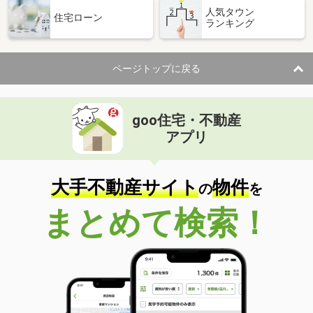
人気タウン
住宅ローン
ランキング
ページトップに戻る
goo住宅・不動産
アプリ
大手不動産サイト
物件
の
を
まとめて検索！