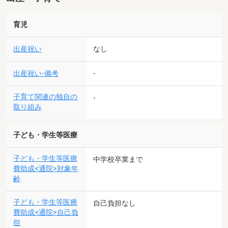
育児
出産祝い
なし
出産祝い-備考
-
子育て関連の独自の
-
取り組み
子ども・学生等医療
子ども・学生等医療
中学校卒業まで
費助成<通院>対象年
齢
子ども・学生等医療
自己負担なし
費助成<通院>自己負
担