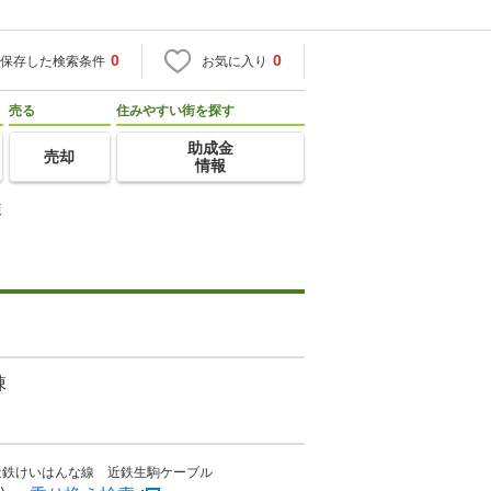
0
0
保存した検索条件
お気に入り
売る
住みやすい街を探す
助成金
売却
情報
棟
棟
近鉄けいはんな線 近鉄生駒ケーブル