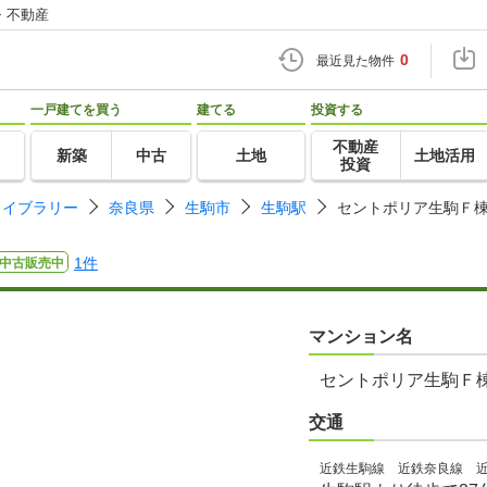
・不動産
0
最近見た物件
一戸建てを買う
建てる
投資する
不動産
新築
中古
土地
土地活用
投資
ライブラリー
奈良県
生駒市
生駒駅
セントポリア生駒Ｆ
1件
中古販売中
マンション名
セントポリア生駒Ｆ
交通
近鉄生駒線 近鉄奈良線 