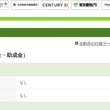
生駒市の行政サ
金・助成金）
なし
なし