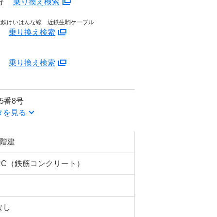
分
乗り換え検索
近鉄けいはんな線 近鉄生駒ケーブル
分
乗り換え検索
分
乗り換え検索
5番8号
タを見る
3階建
RC（鉄筋コンクリート）
なし