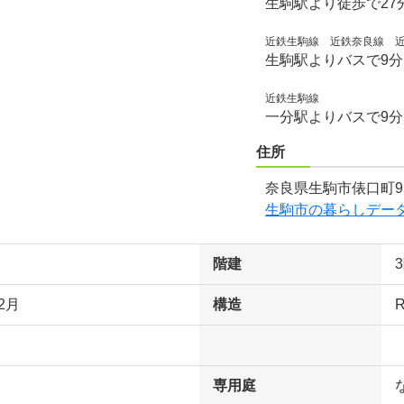
生駒駅より徒歩で27
近鉄生駒線 近鉄奈良線 
生駒駅よりバスで9
近鉄生駒線
一分駅よりバスで9
住所
奈良県生駒市俵口町9
生駒市の暮らしデー
階建
2月
構造
専用庭