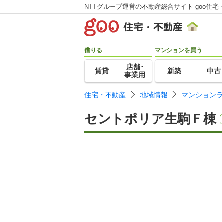
NTTグループ運営の不動産総合サイト goo住宅
借りる
マンションを買う
店舗･
賃貸
新築
中古
事業用
住宅・不動産
地域情報
マンション
セントポリア生駒Ｆ棟