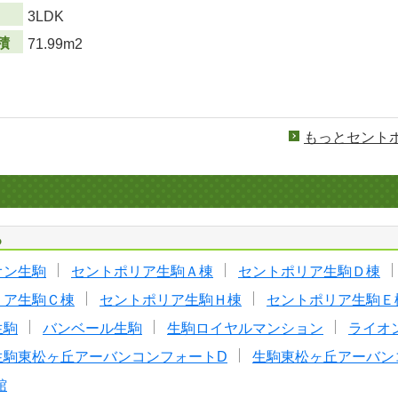
り
3LDK
積
71.99m2
もっとセント
る
オン生駒
セントポリア生駒Ａ棟
セントポリア生駒Ｄ棟
リア生駒Ｃ棟
セントポリア生駒Ｈ棟
セントポリア生駒Ｅ
生駒
バンベール生駒
生駒ロイヤルマンション
ライオ
生駒東松ヶ丘アーバンコンフォートD
生駒東松ヶ丘アーバン
館