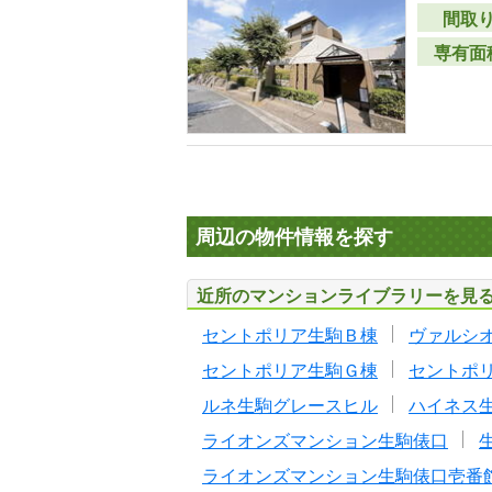
間取
専有面
周辺の物件情報を探す
近所のマンションライブラリーを見
セントポリア生駒Ｂ棟
ヴァルシ
セントポリア生駒Ｇ棟
セントポ
ルネ生駒グレースヒル
ハイネス
ライオンズマンション生駒俵口
ライオンズマンション生駒俵口壱番