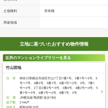
土地権利
所有権
用途地域
立地に基づいたおすすめ物件情報
近所のマンションライブラリーを見る
竹山団地
住 所
神奈川県横浜市緑区竹山1丁目1番1号、3番1号〜3号、5
号〜7号、4番3号、5番1号、6番1号〜2号、5号、7番1
号〜2号、2丁目2番2号〜5号、3番6号、4番2号〜4号、5
番1号〜3号、6番1号〜2号、8番1号、3号
交 通
JR横浜線 鴨居駅 徒歩18分
総戸数
2144戸
築年月
昭和45年10月