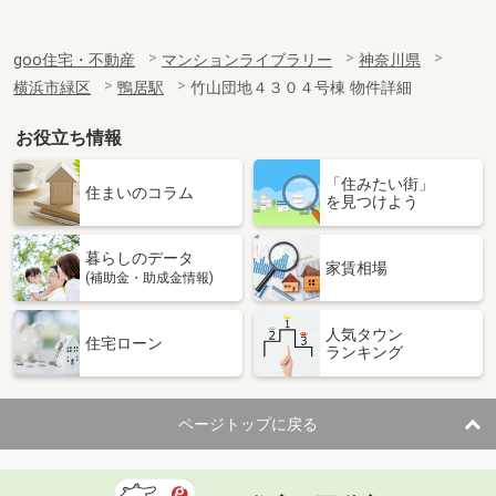
goo住宅・不動産
マンションライブラリー
神奈川県
横浜市緑区
鴨居駅
竹山団地４３０４号棟 物件詳細
お役立ち情報
「住みたい街」
住まいのコラム
を見つけよう
暮らしのデータ
家賃相場
(補助金・助成金情報)
人気タウン
住宅ローン
ランキング
ページトップに戻る