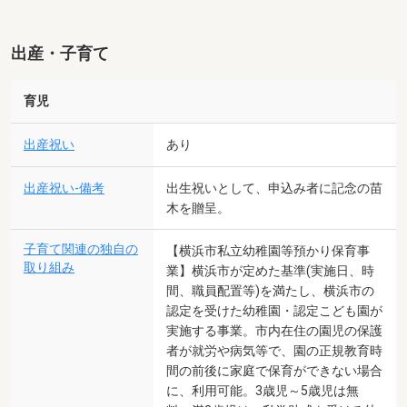
出産・子育て
育児
出産祝い
あり
出産祝い-備考
出生祝いとして、申込み者に記念の苗
木を贈呈。
子育て関連の独自の
【横浜市私立幼稚園等預かり保育事
取り組み
業】横浜市が定めた基準(実施日、時
間、職員配置等)を満たし、横浜市の
認定を受けた幼稚園・認定こども園が
実施する事業。市内在住の園児の保護
者が就労や病気等で、園の正規教育時
間の前後に家庭で保育ができない場合
に、利用可能。3歳児～5歳児は無