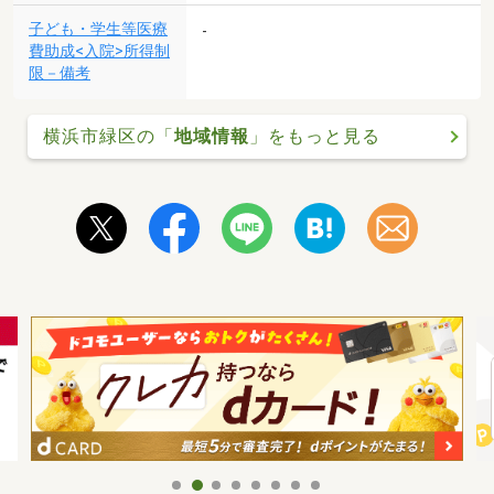
子ども・学生等医療
-
費助成<入院>所得制
限－備考
横浜市緑区の「
地域情報
」をもっと見る