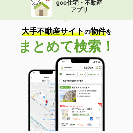
goo住宅・不動産
アプリ
大手不動産サイト
物件
の
を
まとめて検索！