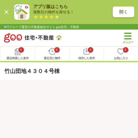
アプリ版はこちら
開く
複数社の物件を探せる！
NTTグループ運営の不動産総合サイト goo住宅・不動産
0
0
0
0
最近検索した条件
最近見た物件
保存した条件
お気に入り
竹山団地４３０４号棟