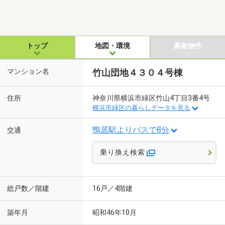
トップ
地図・環境
募集物件
マンション名
竹山団地４３０４号棟
住所
神奈川県横浜市緑区竹山4丁目3番4号
横浜市緑区の暮らしデータを見る
鴨居駅よりバスで8分
交通
乗り換え検索
総戸数／階建
16戸／4階建
築年月
昭和46年10月