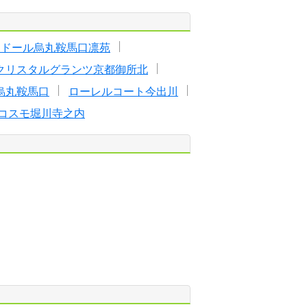
ラドール烏丸鞍馬口凛苑
クリスタルグランツ京都御所北
烏丸鞍馬口
ローレルコート今出川
コスモ堀川寺之内