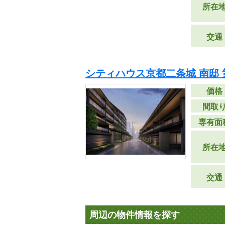
所在
交通
シティハウス京都二条城 南邸 
価格
間取
専有面
所在
交通
周辺の物件情報を探す