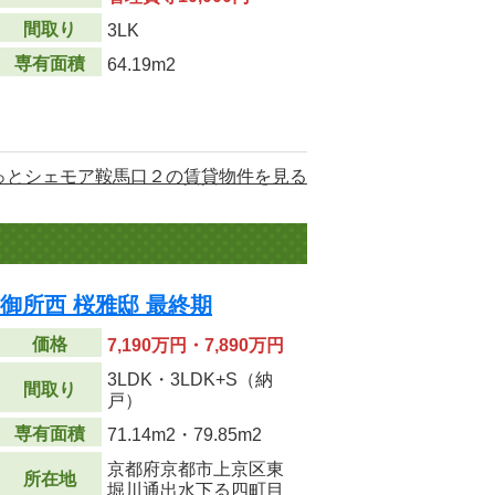
間取り
3LK
専有面積
64.19m2
っとシェモア鞍馬口２の賃貸物件を見る
御所西 桜雅邸 最終期
価格
7,190万円・7,890万円
3LDK・3LDK+S（納
間取り
戸）
専有面積
71.14m
2
・79.85m
2
京都府京都市上京区東
所在地
堀川通出水下る四町目