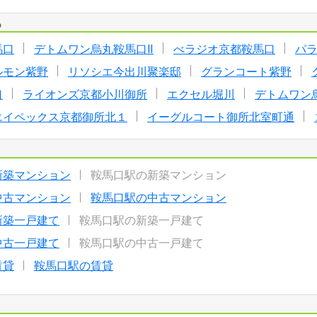
る
馬口
デトムワン烏丸鞍馬口Ⅱ
べラジオ京都鞍馬口
パ
ルモン紫野
リソシエ今出川聚楽邸
グランコート紫野
口
ライオンズ京都小川御所
エクセル堀川
デトムワン
エイペックス京都御所北１
イーグルコート御所北室町通
新築マンション
鞍馬口駅の新築マンション
中古マンション
鞍馬口駅の中古マンション
新築一戸建て
鞍馬口駅の新築一戸建て
中古一戸建て
鞍馬口駅の中古一戸建て
賃貸
鞍馬口駅の賃貸