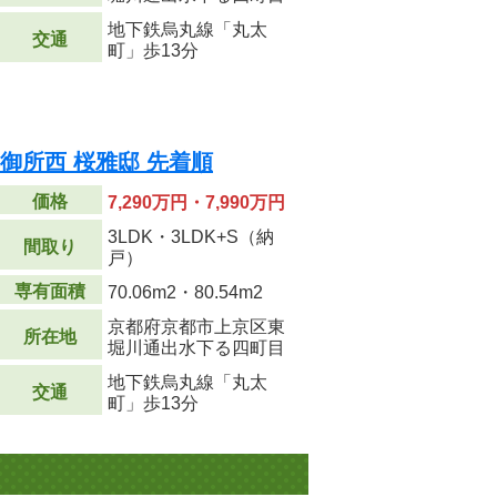
地下鉄烏丸線「丸太
交通
町」歩13分
御所西 桜雅邸 先着順
価格
7,290万円・7,990万円
3LDK・3LDK+S（納
間取り
戸）
専有面積
70.06m
2
・80.54m
2
京都府京都市上京区東
所在地
堀川通出水下る四町目
地下鉄烏丸線「丸太
交通
町」歩13分