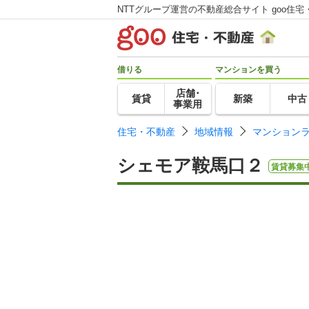
NTTグループ運営の不動産総合サイト goo住宅
借りる
マンションを買う
店舗･
賃貸
新築
中古
事業用
住宅・不動産
地域情報
マンション
シェモア鞍馬口２
賃貸募集