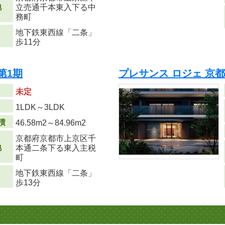
地
立売通千本東入下る中
務町
地下鉄東西線「二条」
歩11分
第1期
プレサンス ロジェ 京都
未定
り
1LDK～3LDK
積
46.58m
2
～84.96m
2
京都府京都市上京区千
地
本通二条下る東入主税
町
地下鉄東西線「二条」
歩13分