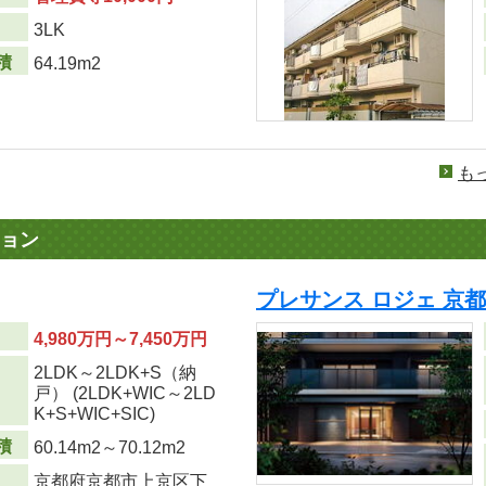
り
3LK
積
64.19m2
も
ョン
プレサンス ロジェ 京都
4,980万円～7,450万円
2LDK～2LDK+S（納
り
戸） (2LDK+WIC～2LD
K+S+WIC+SIC)
積
60.14m
2
～70.12m
2
京都府京都市上京区下