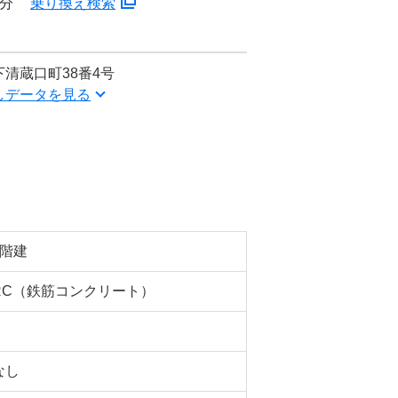
8分
乗り換え検索
清蔵口町38番4号
しデータを見る
3階建
RC（鉄筋コンクリート）
なし