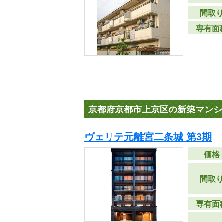
間取
専有面
京都府京都市上京区の新築マンシ
ヴェリテ元離宮二条城 第3期
価格
間取
専有面