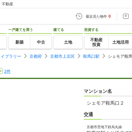
・不動産
0
最近見た物件
一戸建てを買う
建てる
投資する
不動産
新築
中古
土地
土地活用
投資
ライブラリー
京都府
京都市上京区
鞍馬口駅
シェモア鞍
2件
中
マンション名
シェモア鞍馬口２
交通
京都市営地下鉄烏丸線