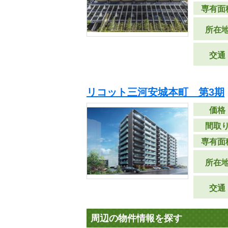
専有面
所在
交通
リコット三河安城本町 第3期
価格
間取
専有面
所在
交通
周辺の物件情報を探す