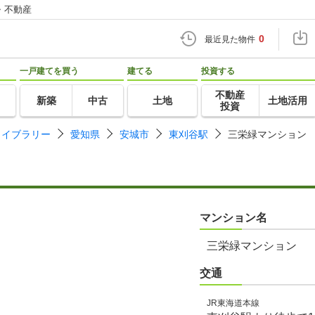
・不動産
0
最近見た物件
一戸建てを買う
建てる
投資する
不動産
新築
中古
土地
土地活用
投資
ライブラリー
愛知県
安城市
東刈谷駅
三栄緑マンション
マンション名
三栄緑マンション
交通
JR東海道本線