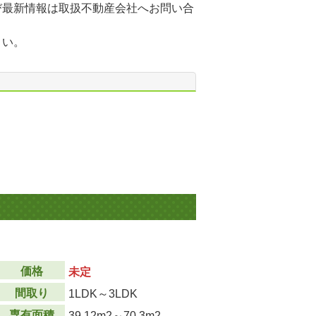
び最新情報は取扱不動産会社へお問い合
さい。
価格
未定
間取り
1LDK～3LDK
専有面積
39.12m
2
～70.3m
2