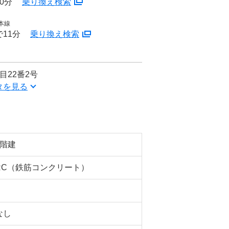
0分
乗り換え検索
本線
11分
乗り換え検索
目22番2号
タを見る
5階建
RC（鉄筋コンクリート）
なし