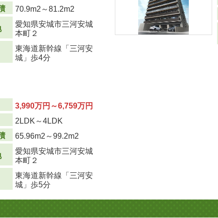
積
70.9m
2
～81.2m
2
愛知県安城市三河安城
地
本町２
東海道新幹線「三河安
城」歩4分
3,990万円～6,759万円
り
2LDK～4LDK
積
65.96m
2
～99.2m
2
愛知県安城市三河安城
地
本町２
東海道新幹線「三河安
城」歩5分