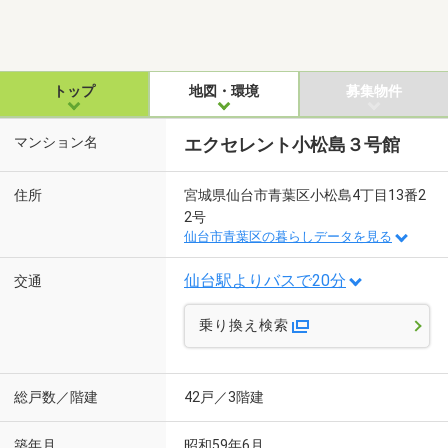
トップ
地図・環境
募集物件
マンション名
エクセレント小松島３号館
住所
宮城県仙台市青葉区小松島4丁目13番2
2号
仙台市青葉区の暮らしデータを見る
仙台駅よりバスで20分
交通
乗り換え検索
総戸数／階建
42戸／3階建
築年月
昭和59年6月