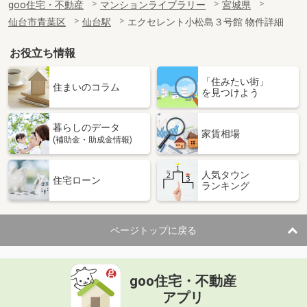
goo住宅・不動産
マンションライブラリー
宮城県
仙台市青葉区
仙台駅
エクセレント小松島３号館 物件詳細
お役立ち情報
「住みたい街」
住まいのコラム
を見つけよう
暮らしのデータ
家賃相場
(補助金・助成金情報)
人気タウン
住宅ローン
ランキング
ページトップに戻る
goo住宅・不動産
アプリ