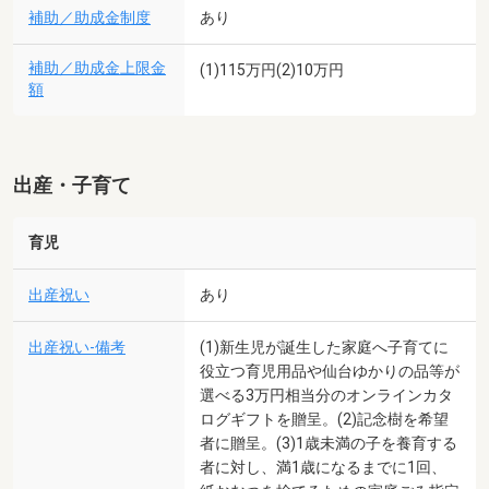
補助／助成金制度
あり
補助／助成金上限金
(1)115万円(2)10万円
額
出産・子育て
育児
出産祝い
あり
出産祝い-備考
(1)新生児が誕生した家庭へ子育てに
役立つ育児用品や仙台ゆかりの品等が
選べる3万円相当分のオンラインカタ
ログギフトを贈呈。(2)記念樹を希望
者に贈呈。(3)1歳未満の子を養育する
者に対し、満1歳になるまでに1回、