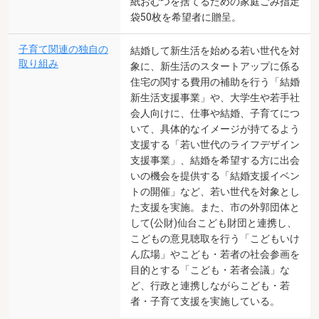
紙おむつを捨てるための家庭ごみ指定
袋50枚を希望者に贈呈。
子育て関連の独自の
結婚して新生活を始める若い世代を対
取り組み
象に、新生活のスタートアップに係る
住宅の関する費用の補助を行う「結婚
新生活支援事業」や、大学生や若手社
会人向けに、仕事や結婚、子育てにつ
いて、具体的なイメージが持てるよう
支援する「若い世代のライフデザイン
支援事業」、結婚を希望する方に出会
いの機会を提供する「結婚支援イベン
トの開催」など、若い世代を対象とし
た支援を実施。また、市の外郭団体と
して(公財)仙台こども財団と連携し、
こどもの意見聴取を行う「こどもいけ
ん広場」やこども・若者の社会参画を
目的とする「こども・若者会議」な
ど、行政と連携しながらこども・若
者・子育て支援を実施している。