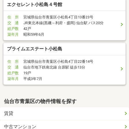
エクセレント小松島４号館
住 所
宮城県仙台市青葉区小松島4丁目13番23号
交 通
JR東北本線(黒磯～利府・盛岡) 仙台駅 バス20分
総戸数
42戸
築年月
昭和59年6月
プライムエステート小松島
住 所
宮城県仙台市青葉区小松島4丁目22番14号
交 通
仙台市地下鉄南北線 台原駅 徒歩13分
総戸数
19戸
築年月
平成3年7月
仙台市青葉区の物件情報を探す
賃貸
中古マンション