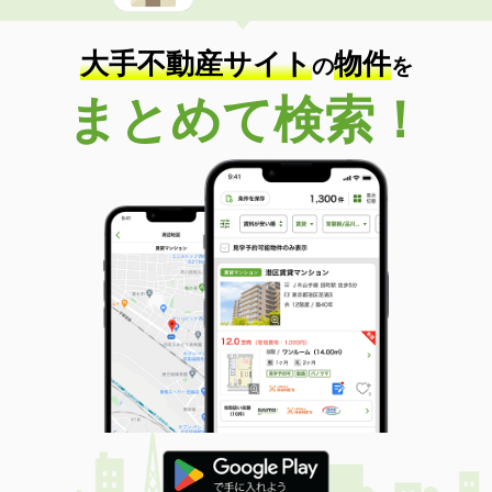
大手不動産サイト
物件
の
を
まとめて検索！