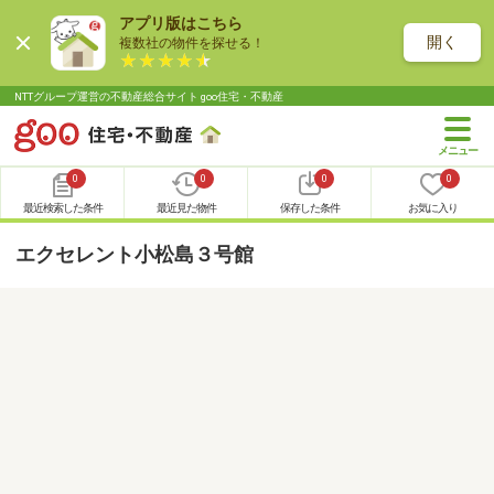
アプリ版はこちら
開く
複数社の物件を探せる！
NTTグループ運営の不動産総合サイト goo住宅・不動産
0
0
0
0
最近検索した条件
最近見た物件
保存した条件
お気に入り
エクセレント小松島３号館