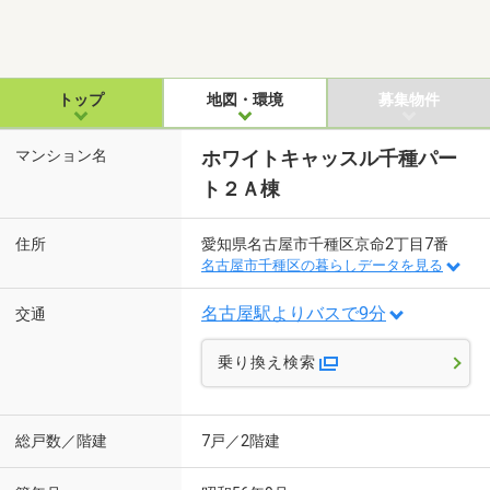
トップ
地図・環境
募集物件
マンション名
ホワイトキャッスル千種パー
ト２Ａ棟
住所
愛知県名古屋市千種区京命2丁目7番
名古屋市千種区の暮らしデータを見る
名古屋駅よりバスで9分
交通
乗り換え検索
総戸数／階建
7戸／2階建