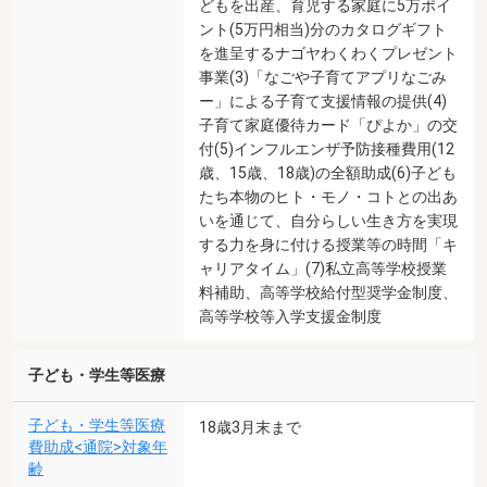
どもを出産、育児する家庭に5万ポイ
ント(5万円相当)分のカタログギフト
を進呈するナゴヤわくわくプレゼント
事業(3)「なごや子育てアプリなごみ
ー」による子育て支援情報の提供(4)
子育て家庭優待カード「ぴよか」の交
付(5)インフルエンザ予防接種費用(12
歳、15歳、18歳)の全額助成(6)子ども
たち本物のヒト・モノ・コトとの出あ
いを通じて、自分らしい生き方を実現
する力を身に付ける授業等の時間「キ
ャリアタイム」(7)私立高等学校授業
料補助、高等学校給付型奨学金制度、
高等学校等入学支援金制度
子ども・学生等医療
子ども・学生等医療
18歳3月末まで
費助成<通院>対象年
齢