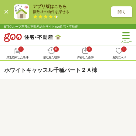
アプリ版はこちら
開く
複数社の物件を探せる！
NTTグループ運営の不動産総合サイト goo住宅・不動産
0
0
0
0
最近検索した条件
最近見た物件
保存した条件
お気に入り
ホワイトキャッスル千種パート２Ａ棟