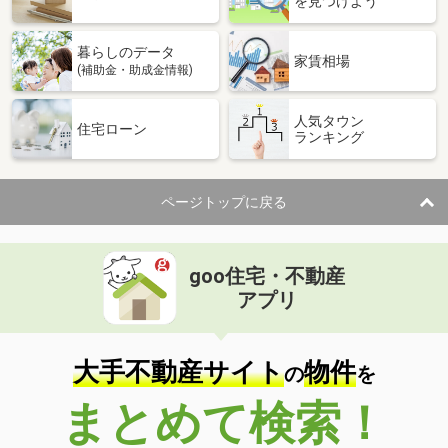
を見つけよう
暮らしのデータ
家賃相場
(補助金・助成金情報)
人気タウン
住宅ローン
ランキング
ページトップに戻る
goo住宅・不動産
アプリ
大手不動産サイト
物件
の
を
まとめて検索！