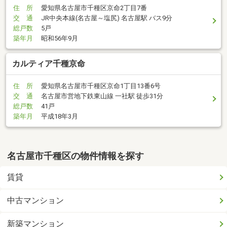
住 所
愛知県名古屋市千種区京命2丁目7番
交 通
JR中央本線(名古屋～塩尻) 名古屋駅 バス9分
総戸数
5戸
築年月
昭和56年9月
カルティア千種京命
住 所
愛知県名古屋市千種区京命1丁目13番6号
交 通
名古屋市営地下鉄東山線 一社駅 徒歩31分
総戸数
41戸
築年月
平成18年3月
名古屋市千種区の物件情報を探す
賃貸
中古マンション
新築マンション