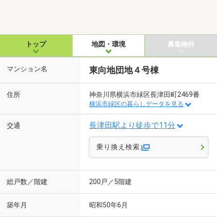
トップ
地図・環境
募集物件
マンション名
東向地団地４号棟
住所
神奈川県横浜市緑区長津田町2469番
横浜市緑区の暮らしデータを見る
長津田駅より徒歩で11分
交通
乗り換え検索
総戸数／階建
200戸／5階建
築年月
昭和50年6月