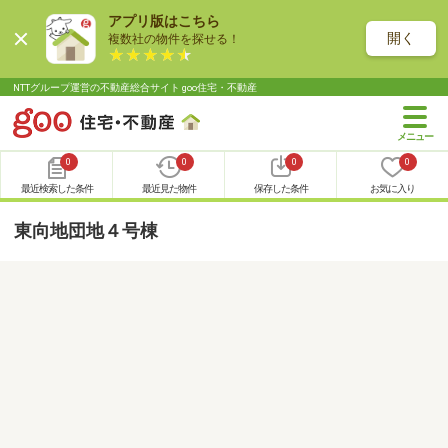
アプリ版はこちら
開く
複数社の物件を探せる！
NTTグループ運営の不動産総合サイト goo住宅・不動産
0
0
0
0
最近検索した条件
最近見た物件
保存した条件
お気に入り
東向地団地４号棟