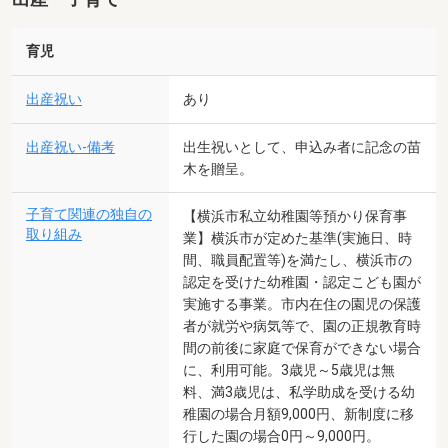
育児
出産祝い
あり
出産祝い-備考
出生祝いとして、申込み者に記念の苗
木を贈呈。
子育て関連の独自の
【横浜市私立幼稚園等預かり保育事
取り組み
業】横浜市が定めた基準(実施日、時
間、職員配置等)を満たし、横浜市の
認定を受けた幼稚園・認定こども園が
実施する事業。市内在住の園児の保護
者が就労や病気等で、園の正規教育時
間の前後に家庭で保育ができない場合
に、利用可能。3歳児～5歳児は無
料、満3歳児は、私学助成を受ける幼
稚園の場合月額9,000円、新制度に移
行した園の場合0円～9,000円。