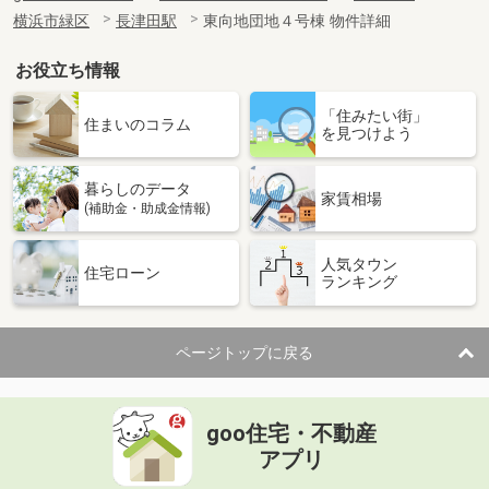
横浜市緑区
長津田駅
東向地団地４号棟 物件詳細
お役立ち情報
「住みたい街」
住まいのコラム
を見つけよう
暮らしのデータ
家賃相場
(補助金・助成金情報)
人気タウン
住宅ローン
ランキング
ページトップに戻る
goo住宅・不動産
アプリ