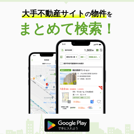
大手不動産サイト
物件
の
を
まとめて検索！