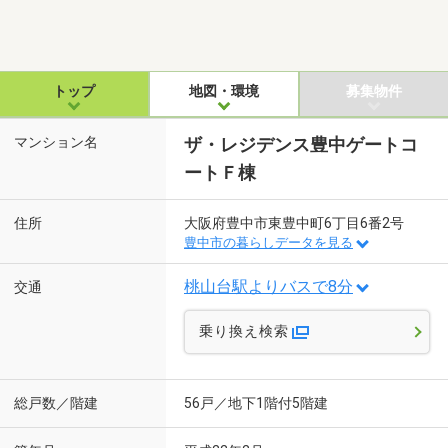
トップ
地図・環境
募集物件
マンション名
ザ・レジデンス豊中ゲートコ
ートＦ棟
住所
大阪府豊中市東豊中町6丁目6番2号
豊中市の暮らしデータを見る
桃山台駅よりバスで8分
交通
乗り換え検索
総戸数／階建
56戸／地下1階付5階建