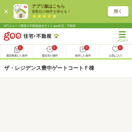
アプリ版はこちら
開く
複数社の物件を探せる！
NTTグループ運営の不動産総合サイト goo住宅・不動産
0
0
0
0
最近検索した条件
最近見た物件
保存した条件
お気に入り
ザ・レジデンス豊中ゲートコートＦ棟