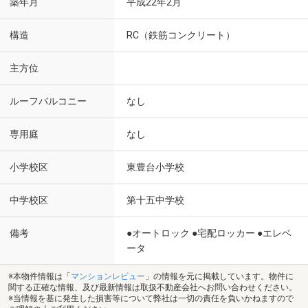
築年月
平成22年2月
構造
RC（鉄筋コンクリート）
主方位
ルーフバルコニー
なし
専用庭
なし
小学校区
東豊台小学校
中学校区
第十五中学校
備考
●オートロック ●宅配ロッカー ●エレベ
ータ
※本物件情報は「
マンションレビュー
」の情報を元に掲載しています。物件に
関する正確な情報、及び最新情報は取扱不動産会社へお問い合わせください。
※当情報を基に発生した損害等について弊社は一切の責任を負いかねますので