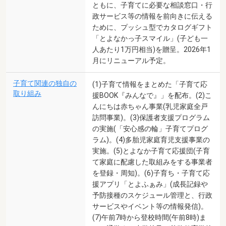
ともに、子育てに必要な相談窓口・行
政サービス等の情報を前向きに伝える
ために、プッシュ型でカタログギフト
「とよなかっ子スマイル」(子ども一
人あたり1万円相当)を贈呈。2026年1
月にリニューアル予定。
子育て関連の独自の
(1)子育て情報をまとめた「子育て応
取り組み
援BOOK『みんなで』」を配布。(2)こ
んにちは赤ちゃん事業(乳児家庭全戸
訪問事業)。(3)保護者支援プログラム
の実施(「安心感の輪」子育てプログ
ラム)。(4)多胎児家庭育児支援事業の
実施。(5)とよなか子育て応援団(子育
て家庭に配慮した取組みをする事業者
を登録・周知)。(6)子育ち・子育て応
援アプリ「とよふぁみ」(成長記録や
予防接種のスケジュール管理と、行政
サービスやイベント等の情報発信)。
(7)午前7時から登校時間(午前8時)ま