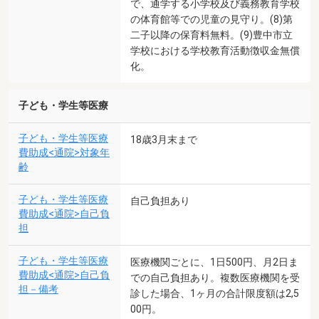
で、通学する小学校及び義務教育学校
の体育館等での児童の見守り。(8)第
二子以降の保育料無料。(9)豊中市立
学校における学校教育活動徴収金無償
化。
子ども・学生等医療
子ども・学生等医療
18歳3月末まで
費助成<通院>対象年
齢
子ども・学生等医療
自己負担あり
費助成<通院>自己負
担
子ども・学生等医療
医療機関ごとに、1日500円、月2日ま
費助成<通院>自己負
での自己負担あり。複数医療機関を受
担－備考
診した場合、1ヶ月の合計限度額は2,5
00円。