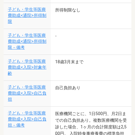
子ども・学生等医療
所得制限なし
費助成<通院>所得制
限
子ども・学生等医療
-
費助成<通院>所得制
限－備考
子ども・学生等医療
18歳3月末まで
費助成<入院>対象年
齢
子ども・学生等医療
自己負担あり
費助成<入院>自己負
担
子ども・学生等医療
医療機関ごとに、1日500円、月2日ま
費助成<入院>自己負
での自己負担あり。複数医療機関を受
担－備考
診した場合、1ヶ月の合計限度額は2,5
00円。 入院時食事療養費の標準負担