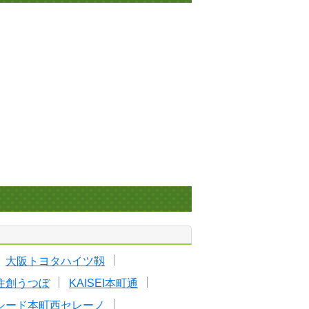
大阪トヨタハイツ靱
住創うつぼ
KAISEI本町通
シード本町西セレーノ