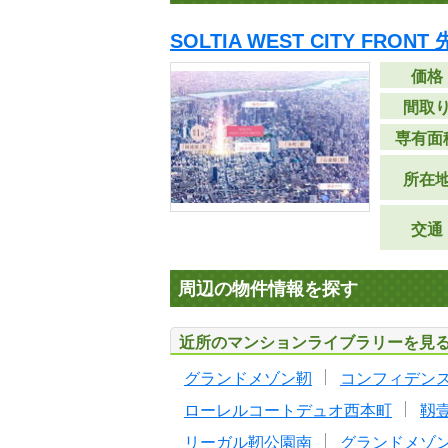
SOLTIA WEST CITY FRONT
価格
間取
専有面
所在
交通
周辺の物件情報を探す
近所のマンションライブラリーを見
グランドメゾン靭
コンフィデン
ローレルコートデュオ西本町
靱
リーガル靭公園南
グランドメゾ