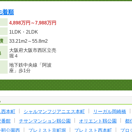
 先着順
4,898万円～7,988万円
り
1LDK・2LDK
積
33.21m
2
～55.8m
2
大阪府大阪市西区立売
地
堀４
地下鉄中央線「阿波
座」歩1分
る
ス西本町
シャルマンフジアニエス本町
リーガル岡崎橋
壹番館
チサンマンション靱公園
オリエント靱公園
都
ン靭公園西
プレミスト京町堀
プレミスト西本町
プロ