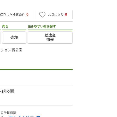
0
0
保存した検索条件
お気に入り
売る
住みやすい街を探す
助成金
売却
情報
ンション靱公園
ン靱公園
トロ千日前線