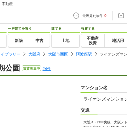
・不動産
0
最近見た物件
一戸建てを買う
建てる
投資する
不動産
新築
中古
土地
土地活用
投資
ライブラリー
大阪府
大阪市西区
阿波座駅
ライオンズマ
靱公園
24件
賃貸募集中
マンション名
ライオンズマンショ
交通
大阪メトロ中央線 大阪メ