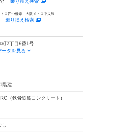
4分
乗り換え検索
メトロ四つ橋線 大阪メトロ中央線
分
乗り換え検索
町2丁目9番1号
データを見る
11階建
SRC（鉄骨鉄筋コンクリート）
なし