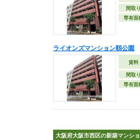
間取
専有面
ライオンズマンション靱公園
賃料
間取
専有面
大阪府大阪市西区の新築マンショ