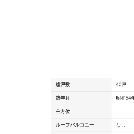
総戸数
40戸
築年月
昭和54
主方位
ルーフバルコニー
なし