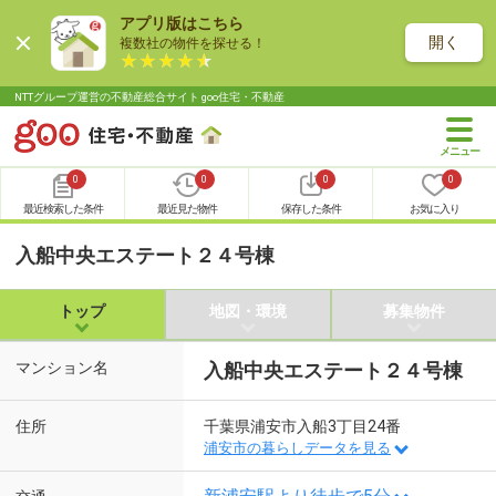
アプリ版はこちら
開く
複数社の物件を探せる！
NTTグループ運営の不動産総合サイト goo住宅・不動産
0
0
0
0
最近検索した条件
最近見た物件
保存した条件
お気に入り
入船中央エステート２４号棟
トップ
地図・環境
募集物件
マンション名
入船中央エステート２４号棟
住所
千葉県浦安市入船3丁目24番
浦安市の暮らしデータを見る