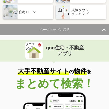
人気タウン
住宅ローン
ランキング
ページトップに戻る
goo住宅・不動産
アプリ
大手不動産サイト
物件
の
を
まとめて検索！