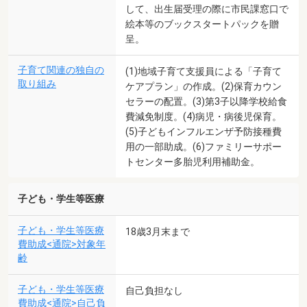
して、出生届受理の際に市民課窓口で
絵本等のブックスタートパックを贈
呈。
子育て関連の独自の
(1)地域子育て支援員による「子育て
取り組み
ケアプラン」の作成。(2)保育カウン
セラーの配置。(3)第3子以降学校給食
費減免制度。(4)病児・病後児保育。
(5)子どもインフルエンザ予防接種費
用の一部助成。(6)ファミリーサポー
トセンター多胎児利用補助金。
子ども・学生等医療
子ども・学生等医療
18歳3月末まで
費助成<通院>対象年
齢
子ども・学生等医療
自己負担なし
費助成<通院>自己負