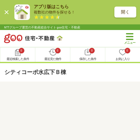
アプリ版はこちら
開く
複数社の物件を探せる！
NTTグループ運営の不動産総合サイト goo住宅・不動産
0
0
0
0
最近検索した条件
最近見た物件
保存した条件
お気に入り
シティコーポ水広下Ｂ棟