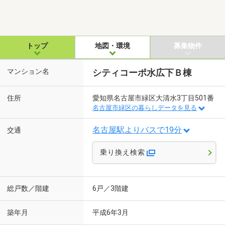
トップ
地図・環境
募集物件
マンション名
シティコーポ水広下Ｂ棟
住所
愛知県名古屋市緑区大清水3丁目501番
名古屋市緑区の暮らしデータを見る
名古屋駅よりバスで19分
交通
乗り換え検索
総戸数／階建
6戸／3階建
築年月
平成6年3月