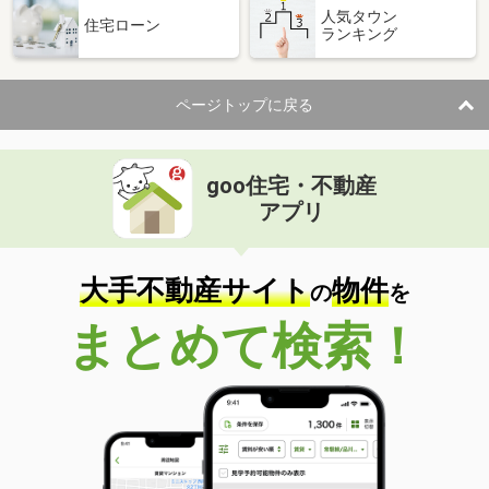
人気タウン
住宅ローン
ランキング
ページトップに戻る
goo住宅・不動産
アプリ
大手不動産サイト
物件
の
を
まとめて検索！