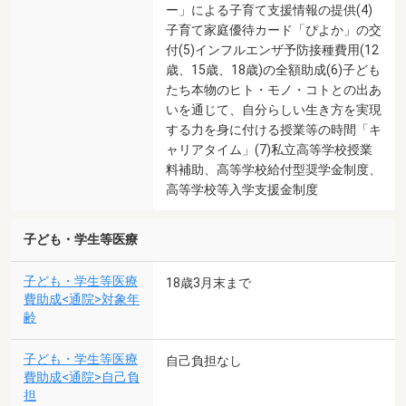
ー」による子育て支援情報の提供(4)
子育て家庭優待カード「ぴよか」の交
付(5)インフルエンザ予防接種費用(12
歳、15歳、18歳)の全額助成(6)子ども
たち本物のヒト・モノ・コトとの出あ
いを通じて、自分らしい生き方を実現
する力を身に付ける授業等の時間「キ
ャリアタイム」(7)私立高等学校授業
料補助、高等学校給付型奨学金制度、
高等学校等入学支援金制度
子ども・学生等医療
子ども・学生等医療
18歳3月末まで
費助成<通院>対象年
齢
子ども・学生等医療
自己負担なし
費助成<通院>自己負
担