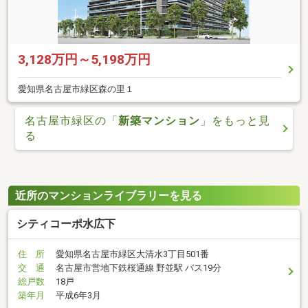
3,128万円～5,198万円
愛知県名古屋市緑区森の里１
名古屋市緑区の「
新築マンション
」をもっと見
る
近所のマンションライブラリーを見る
シティコーポ水広下
住 所
愛知県名古屋市緑区大清水3丁目501番
交 通
名古屋市営地下鉄桜通線 野並駅 バス19分
総戸数
18戸
築年月
平成6年3月