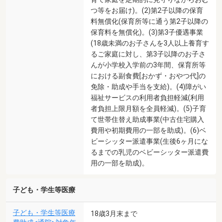
つ等をお届け)。(2)第2子以降の保育
料無償化(保育所等に通う第2子以降の
保育料を無償化)。(3)第3子優遇事業
(18歳未満のお子さんを3人以上養育す
るご家庭に対し、第3子以降のお子さ
んが小学校入学前の3年間、保育所等
における副食費[おかず・おやつ代]の
免除・助成や手当を支給)。(4)障がい
福祉サービスの利用者負担軽減(利用
者負担上限月額を全員軽減)。(5)子育
て世帯住替え助成事業(中古住宅購入
費用や初期費用の一部を助成)。(6)ベ
ビーシッター派遣事業(生後6ヶ月にな
るまでの乳児のベビーシッター派遣費
用の一部を助成)。
子ども・学生等医療
子ども・学生等医療
18歳3月末まで