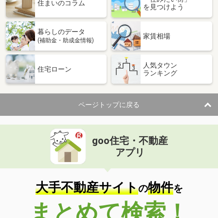
住まいのコラム
を見つけよう
暮らしのデータ
家賃相場
(補助金・助成金情報)
人気タウン
住宅ローン
ランキング
ページトップに戻る
goo住宅・不動産
アプリ
大手不動産サイト
物件
の
を
まとめて検索！