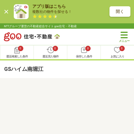
アプリ版はこちら
開く
複数社の物件を探せる！
NTTグループ運営の不動産総合サイト goo住宅・不動産
0
0
0
0
最近検索した条件
最近見た物件
保存した条件
お気に入り
GSハイム南堀江