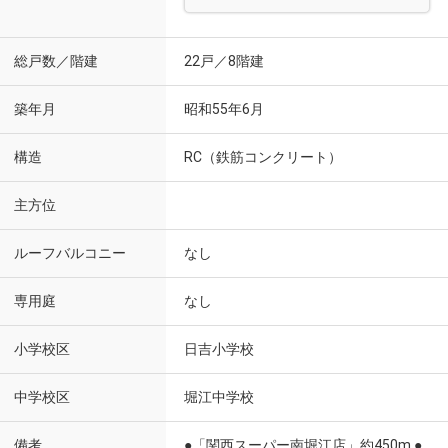
総戸数／階建
22戸／8階建
築年月
昭和55年6月
構造
RC（鉄筋コンクリート）
主方位
ルーフバルコニー
なし
専用庭
なし
小学校区
日吉小学校
中学校区
堀江中学校
備考
●「関西スーパー南堀江店」約450m ●