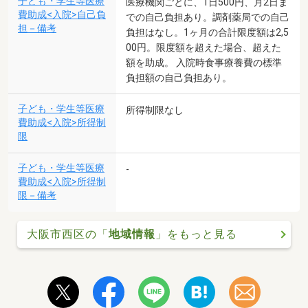
子ども・学生等医療
医療機関ごとに、1日500円、月2日ま
費助成<入院>自己負
での自己負担あり。調剤薬局での自己
担－備考
負担はなし。1ヶ月の合計限度額は2,5
00円。限度額を超えた場合、超えた
額を助成。 入院時食事療養費の標準
負担額の自己負担あり。
子ども・学生等医療
所得制限なし
費助成<入院>所得制
限
子ども・学生等医療
-
費助成<入院>所得制
限－備考
大阪市西区の「
地域情報
」をもっと見る