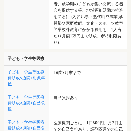
者、就学期の子どもが集い交流する機
会を提供する等、地域福祉活動の推進
を図る)。(2)習い事・塾代助成事業(学
習塾や家庭教師、文化・スポーツ教室
等学校外教育にかかる費用を、1人当
たり月額1万円まで助成。所得制限あ
り)。
子ども・学生等医療
子ども・学生等医療
18歳3月末まで
費助成<通院>対象年
齢
子ども・学生等医療
自己負担あり
費助成<通院>自己負
担
子ども・学生等医療
医療機関ごとに、1日500円、月2日ま
費助成<通院>自己負
での自己負担あり。調剤薬局での自己