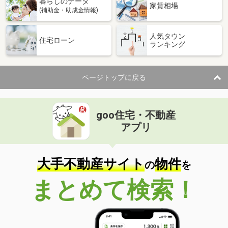
暮らしのデータ
家賃相場
(補助金・助成金情報)
人気タウン
住宅ローン
ランキング
ページトップに戻る
goo住宅・不動産
アプリ
大手不動産サイト
物件
の
を
まとめて検索！