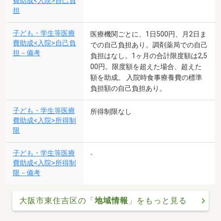
費助成<入院>自己負
担
子ども・学生等医療
医療機関ごとに、1日500円、月2日ま
費助成<入院>自己負
での自己負担あり。調剤薬局での自己
担－備考
負担はなし。1ヶ月の合計限度額は2,5
00円。限度額を超えた場合、超えた
額を助成。 入院時食事療養費の標準
負担額の自己負担あり。
子ども・学生等医療
所得制限なし
費助成<入院>所得制
限
子ども・学生等医療
-
費助成<入院>所得制
限－備考
大阪市東住吉区の「
地域情報
」をもっと見る