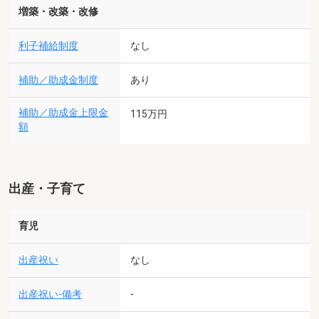
増築・改築・改修
利子補給制度
なし
補助／助成金制度
あり
補助／助成金上限金
115万円
額
出産・子育て
育児
出産祝い
なし
出産祝い-備考
-