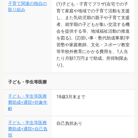
子育て関連の独自の
(1)子ども・子育てプラザ(在宅での子
取り組み
育て家庭や地域での子育て活動を支援
し、また乳幼児期の親子や子育て支援
者、就学期の子どもが集い交流する機
会を提供する等、地域福祉活動の推進
を図る)。(2)習い事・塾代助成事業(学
習塾や家庭教師、文化・スポーツ教室
等学校外教育にかかる費用を、1人当
たり月額1万円まで助成。所得制限あ
り)。
子ども・学生等医療
子ども・学生等医療
18歳3月末まで
費助成<通院>対象年
齢
子ども・学生等医療
自己負担あり
費助成<通院>自己負
担