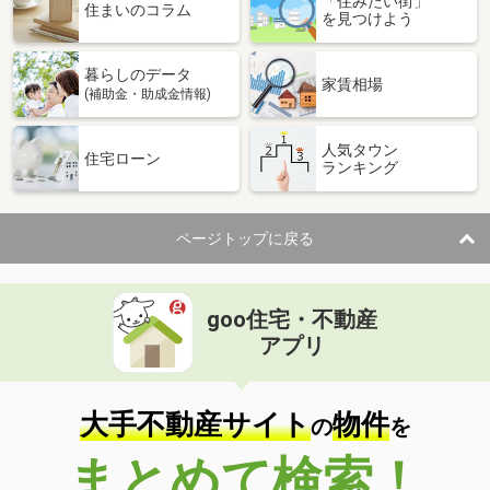
「住みたい街」
住まいのコラム
を見つけよう
暮らしのデータ
家賃相場
(補助金・助成金情報)
人気タウン
住宅ローン
ランキング
ページトップに戻る
goo住宅・不動産
アプリ
大手不動産サイト
物件
の
を
まとめて検索！