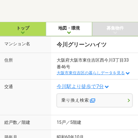
トップ
地図・環境
募集物件
マンション名
今川グリーンハイツ
住所
大阪府大阪市東住吉区西今川3丁目33
番46号
大阪市東住吉区の暮らしデータを見る
今川駅より徒歩で7分
交通
乗り換え検索
総戸数／階建
15戸／5階建
築年月
昭和60年10月