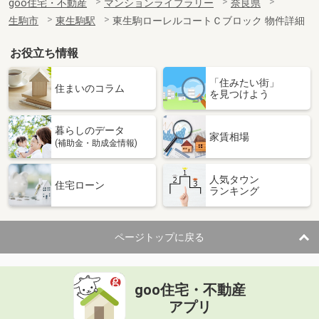
goo住宅・不動産
マンションライブラリー
奈良県
生駒市
東生駒駅
東生駒ローレルコートＣブロック 物件詳細
お役立ち情報
「住みたい街」
住まいのコラム
を見つけよう
暮らしのデータ
家賃相場
(補助金・助成金情報)
人気タウン
住宅ローン
ランキング
ページトップに戻る
goo住宅・不動産
アプリ