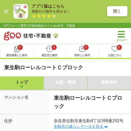
アプリ版はこちら
開く
複数社の物件を探せる！
NTTグループ運営の不動産総合サイト goo住宅・不動産
0
0
0
0
最近検索した条件
最近見た物件
保存した条件
お気に入り
東生駒ローレルコートＣブロック
トップ
地図・環境
募集物件
マンション名
東生駒ローレルコートＣブロ
ック
住所
奈良県生駒市東生駒4丁目398番292号
生駒市の暮らしデータを見る