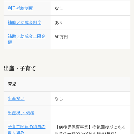
利子補給制度
なし
補助／助成金制度
あり
補助／助成金上限金
50万円
額
出産・子育て
育児
出産祝い
なし
出産祝い-備考
-
子育て関連の独自の
【病後児保育事業】病気回復期にある
取り組み
児童の一時的な保育を行う(無料)。