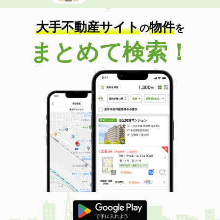
大手不動産サイト
物件
の
を
まとめて検索！