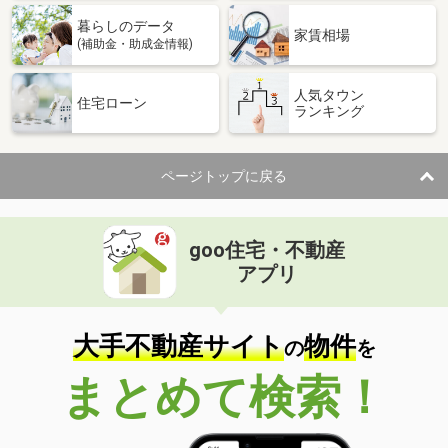
暮らしのデータ
家賃相場
(補助金・助成金情報)
人気タウン
住宅ローン
ランキング
ページトップに戻る
goo住宅・不動産
アプリ
大手不動産サイト
物件
の
を
まとめて検索！