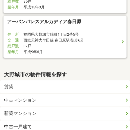
総戸数
35戸
築年月
平成15年3月
アーバンパレスアルカディア春日原
住 所
福岡県大野城市錦町1丁目2番5号
交 通
西鉄天神大牟田線 春日原駅 徒歩6分
総戸数
32戸
築年月
平成9年6月
大野城市の物件情報を探す
賃貸
中古マンション
新築マンション
中古一戸建て