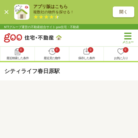
アプリ版はこちら
開く
複数社の物件を探せる！
NTTグループ運営の不動産総合サイト goo住宅・不動産
0
0
0
0
最近検索した条件
最近見た物件
保存した条件
お気に入り
シティライフ春日原駅