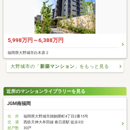
5,998万円～6,388万円
福岡県大野城市白木原２
大野城市の「
新築マンション
」をもっと見る
近所のマンションライブラリーを見る
JGM南福岡
住 所
福岡県大野城市雑餉隈町4丁目2番15号
交 通
西鉄天神大牟田線 春日原駅 徒歩3分
総戸数
30戸