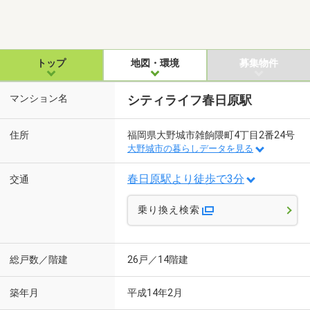
トップ
地図・環境
募集物件
マンション名
シティライフ春日原駅
住所
福岡県大野城市雑餉隈町4丁目2番24号
大野城市の暮らしデータを見る
春日原駅より徒歩で3分
交通
乗り換え検索
総戸数／階建
26戸／14階建
築年月
平成14年2月