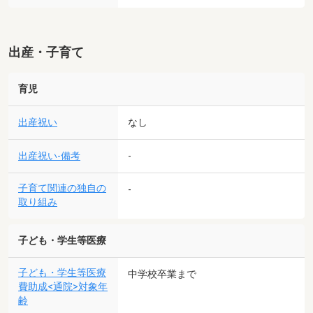
出産・子育て
育児
出産祝い
なし
出産祝い-備考
-
子育て関連の独自の
-
取り組み
子ども・学生等医療
子ども・学生等医療
中学校卒業まで
費助成<通院>対象年
齢