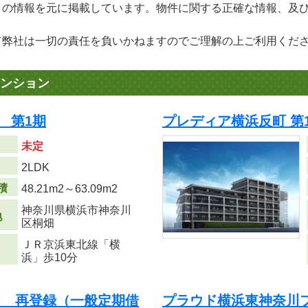
」の情報を元に掲載しています。物件に関する正確な情報、及
て弊社は一切の責任を負いかねますのでご理解の上ご利用くだ
ンション
 第1期
プレディア横浜反町 第
未定
り
2LDK
積
48.21m
2
～63.09m
2
神奈川県横浜市神奈川
地
区桐畑
ＪＲ京浜東北線「横
浜」歩10分
ト 再登録（一般定期借
プラウド横浜東神奈川