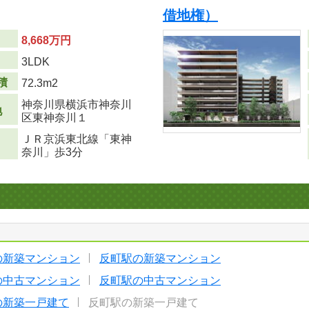
借地権）
8,668万円
り
3LDK
積
72.3m
2
神奈川県横浜市神奈川
地
区東神奈川１
ＪＲ京浜東北線「東神
奈川」歩3分
の新築マンション
反町駅の新築マンション
の中古マンション
反町駅の中古マンション
の新築一戸建て
反町駅の新築一戸建て