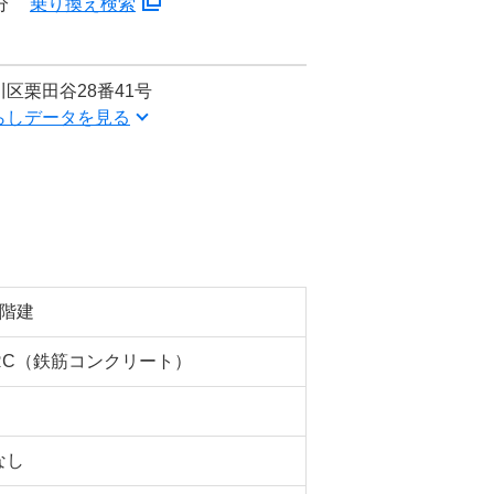
分
乗り換え検索
区栗田谷28番41号
らしデータを見る
4階建
RC（鉄筋コンクリート）
なし