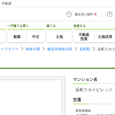
・不動産
0
最近見た物件
一戸建てを買う
建てる
投資する
不動産
新築
中古
土地
土地活用
投資
ライブラリー
神奈川県
横浜市神奈川区
反町駅
反町スカ
マンション名
反町スカイビレッジ
交通
東急東横線