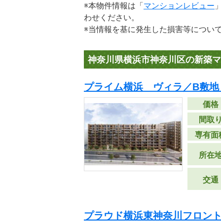
※本物件情報は「
マンションレビュー
わせください。
※当情報を基に発生した損害等につい
神奈川県横浜市神奈川区の新築マ
プライム横浜 ヴィラ／B敷地
価格
間取
専有面
所在
交通
プラウド横浜東神奈川フロン