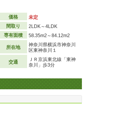
価格
未定
間取り
2LDK～4LDK
専有面積
58.35m
2
～84.12m
2
神奈川県横浜市神奈川
所在地
区東神奈川１
ＪＲ京浜東北線「東神
交通
奈川」歩3分