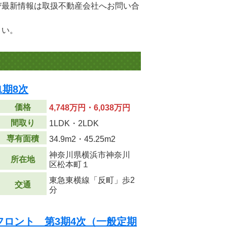
び最新情報は取扱不動産会社へお問い合
さい。
1期8次
価格
4,748万円・6,038万円
間取り
1LDK・2LDK
専有面積
34.9m
2
・45.25m
2
神奈川県横浜市神奈川
所在地
区松本町１
東急東横線「反町」歩2
交通
分
フロント 第3期4次（一般定期