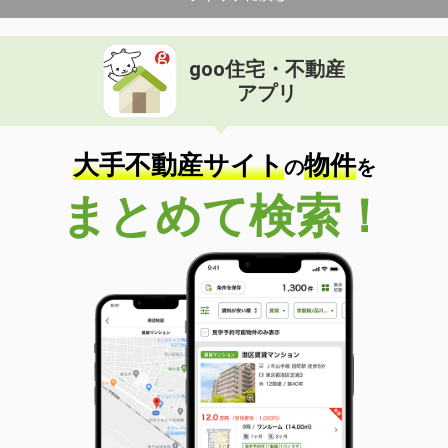
goo住宅・不動産
アプリ
大手不動産サイト
物件
の
を
まとめて検索！