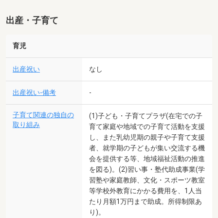
出産・子育て
育児
出産祝い
なし
出産祝い-備考
-
子育て関連の独自の
(1)子ども・子育てプラザ(在宅での子
取り組み
育て家庭や地域での子育て活動を支援
し、また乳幼児期の親子や子育て支援
者、就学期の子どもが集い交流する機
会を提供する等、地域福祉活動の推進
を図る)。(2)習い事・塾代助成事業(学
習塾や家庭教師、文化・スポーツ教室
等学校外教育にかかる費用を、1人当
たり月額1万円まで助成。所得制限あ
り)。