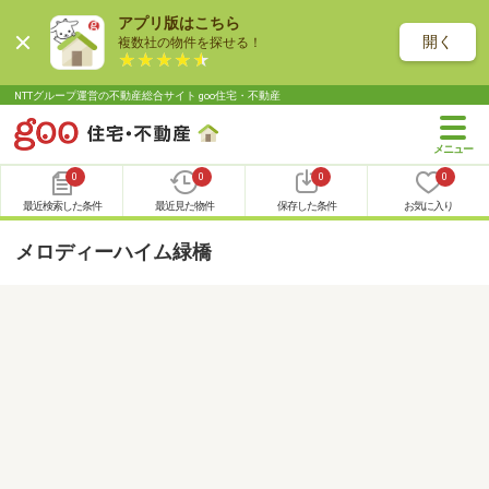
アプリ版はこちら
開く
複数社の物件を探せる！
NTTグループ運営の不動産総合サイト goo住宅・不動産
0
0
0
0
最近検索した条件
最近見た物件
保存した条件
お気に入り
メロディーハイム緑橋