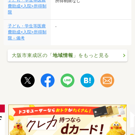
子ども・学生等医療
所得制限なし
費助成<入院>所得制
限
子ども・学生等医療
-
費助成<入院>所得制
限－備考
大阪市東成区の「
地域情報
」をもっと見る