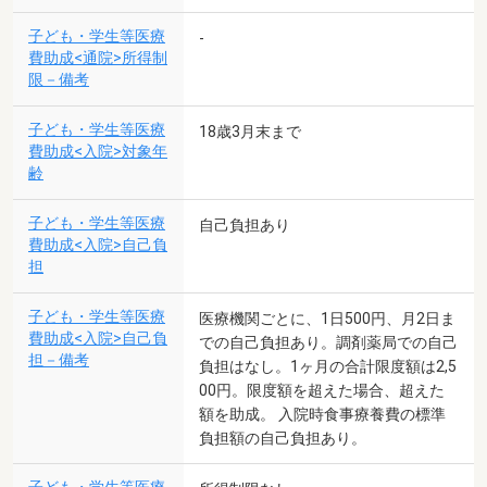
子ども・学生等医療
-
費助成<通院>所得制
限－備考
子ども・学生等医療
18歳3月末まで
費助成<入院>対象年
齢
子ども・学生等医療
自己負担あり
費助成<入院>自己負
担
子ども・学生等医療
医療機関ごとに、1日500円、月2日ま
費助成<入院>自己負
での自己負担あり。調剤薬局での自己
担－備考
負担はなし。1ヶ月の合計限度額は2,5
00円。限度額を超えた場合、超えた
額を助成。 入院時食事療養費の標準
負担額の自己負担あり。