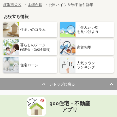
横浜市栄区
本郷台駅
公田ハイツ６号棟 物件詳細
お役立ち情報
「住みたい街」
住まいのコラム
を見つけよう
暮らしのデータ
家賃相場
(補助金・助成金情報)
人気タウン
住宅ローン
ランキング
ページトップに戻る
goo住宅・不動産
アプリ