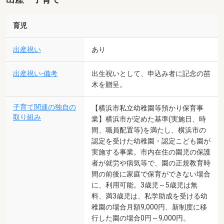
育児
出産祝い
あり
出産祝い-備考
出生祝いとして、申込み者に記念の苗
木を贈呈。
子育て関連の独自の
【横浜市私立幼稚園等預かり保育事
取り組み
業】横浜市が定めた基準(実施日、時
間、職員配置等)を満たし、横浜市の
認定を受けた幼稚園・認定こども園が
実施する事業。市内在住の園児の保護
者が就労や病気等で、園の正規教育時
間の前後に家庭で保育ができない場合
に、利用可能。3歳児～5歳児は無
料、満3歳児は、私学助成を受ける幼
稚園の場合月額9,000円、新制度に移
行した園の場合0円～9,000円。