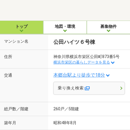
トップ
地図・環境
募集物件
マンション名
公田ハイツ６号棟
住所
神奈川県横浜市栄区公田町873番5号
横浜市栄区の暮らしデータを見る
本郷台駅より徒歩で18分
交通
乗り換え検索
総戸数／階建
260戸／5階建
築年月
昭和48年8月