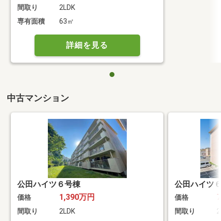
間取り
2LDK
専有面積
63㎡
詳細を見る
中古マンション
公田ハイツ６号棟
公田ハイツ
1,390万円
価格
価格
間取り
2LDK
間取り
2