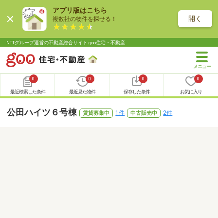
アプリ版はこちら
開く
複数社の物件を探せる！
NTTグループ運営の不動産総合サイト goo住宅・不動産
0
0
0
0
最近検索した条件
最近見た物件
保存した条件
お気に入り
公田ハイツ６号棟
1件
2件
賃貸募集中
中古販売中