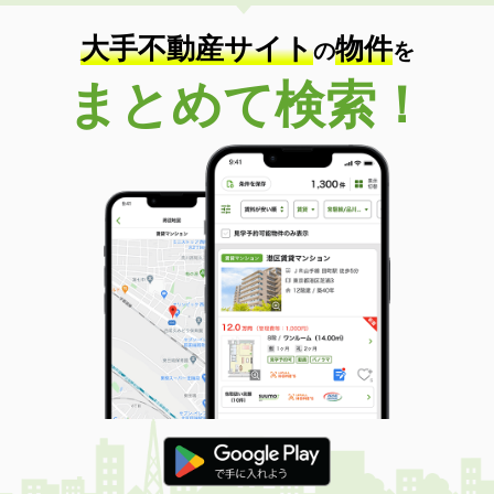
大手不動産サイト
物件
の
を
まとめて検索！