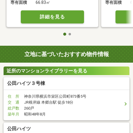
専有面積
66.83㎡
専有面積
6
詳細を見る
立地に基づいたおすすめ物件情報
近所のマンションライブラリーを見る
公田ハイツ３号棟
住 所
神奈川県横浜市栄区公田町873番5号
交 通
JR根岸線 本郷台駅 徒歩18分
総戸数
260戸
築年月
昭和48年8月
公田ハイツ