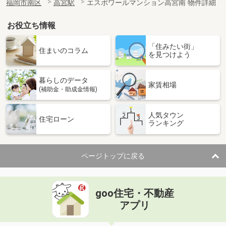
福岡市南区
高宮駅
エスポワールマンション高宮南 物件詳細
お役立ち情報
「住みたい街」
住まいのコラム
を見つけよう
暮らしのデータ
家賃相場
(補助金・助成金情報)
人気タウン
住宅ローン
ランキング
ページトップに戻る
goo住宅・不動産
アプリ