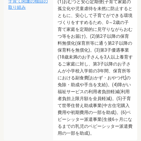
子育て関連の独自の
(1)おむつと安心定期便(子育て家庭の
取り組み
孤立化や児童虐待を未然に防止すると
ともに、安心して子育てができる環境
づくりをすすめるため、0～2歳の子
育て家庭を定期的に見守りながらおむ
つ等をお届け)。(2)第2子以降の保育
料無償化(保育所等に通う第2子以降の
保育料を無償化)。(3)第3子優遇事業
(18歳未満のお子さんを3人以上養育す
るご家庭に対し、第3子以降のお子さ
んが小学校入学前の3年間、保育所等
における副食費[おかず・おやつ代]の
免除・助成や手当を支給)。(4)障がい
福祉サービスの利用者負担軽減(利用
者負担上限月額を全員軽減)。(5)子育
て世帯住替え助成事業(中古住宅購入
費用や初期費用の一部を助成)。(6)ベ
ビーシッター派遣事業(生後6ヶ月にな
るまでの乳児のベビーシッター派遣費
用の一部を助成)。