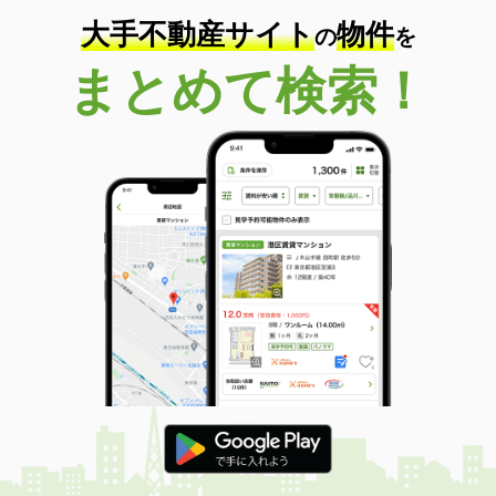
大手不動産サイト
物件
の
を
まとめて検索！