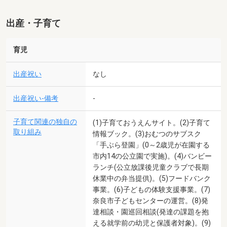
出産・子育て
育児
出産祝い
なし
出産祝い-備考
-
子育て関連の独自の
(1)子育ておうえんサイト。(2)子育て
取り組み
情報ブック。(3)おむつのサブスク
「手ぶら登園」(0～2歳児が在園する
市内14の公立園で実施)。(4)バンビー
ランチ(公立放課後児童クラブで長期
休業中の弁当提供)。(5)フードバンク
事業。(6)子どもの体験支援事業。(7)
奈良市子どもセンターの運営。(8)発
達相談・園巡回相談(発達の課題を抱
える就学前の幼児と保護者対象)。(9)