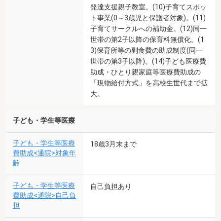
発達支援親子教室。(10)子育てスポッ
ト事業(0～3歳児と保護者対象)。(11)
子育てサークルへの補助金。(12)同一
世帯の第2子以降の保育料無償化。(1
3)保育所等の副食費の助成制度(同一
世帯の第3子以降)。(14)子ども医療費
助成・ひとり親家庭等医療費助成の
「現物給付方式」を高校生世代まで拡
大。
子ども・学生等医療
子ども・学生等医療
18歳3月末まで
費助成<通院>対象年
齢
子ども・学生等医療
自己負担あり
費助成<通院>自己負
担