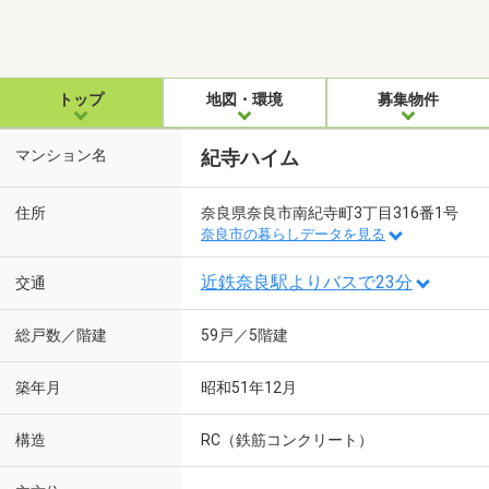
トップ
地図・環境
募集物件
マンション名
紀寺ハイム
住所
奈良県奈良市南紀寺町3丁目316番1号
奈良市の暮らしデータを見る
近鉄奈良駅よりバスで23分
交通
総戸数／階建
59戸／5階建
築年月
昭和51年12月
構造
RC（鉄筋コンクリート）