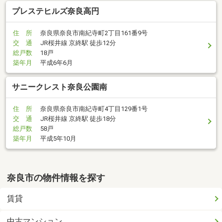
プレステヒルズ奈良高円
住 所
奈良県奈良市南紀寺町2丁目161番9号
交 通
JR桜井線 京終駅 徒歩12分
総戸数
18戸
築年月
平成6年6月
サニークレスト奈良公園南
住 所
奈良県奈良市南紀寺町4丁目129番1号
交 通
JR桜井線 京終駅 徒歩18分
総戸数
58戸
築年月
平成5年10月
奈良市の物件情報を探す
賃貸
中古マンション