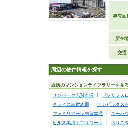
専有面
所在
交通
周辺の物件情報を探す
近所のマンションライブラリーを見
サンパーク志賀本通
プレサンス
グレイス志賀本通
アンビックス
ファミリアーレ志賀本通
ユーハ
ヒルズ黒川エアリコート
ベリス