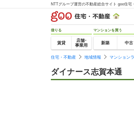
NTTグループ運営の不動産総合サイト goo住宅
借りる
マンションを買う
店舗･
賃貸
新築
中古
事業用
住宅・不動産
地域情報
マンション
ダイナース志賀本通