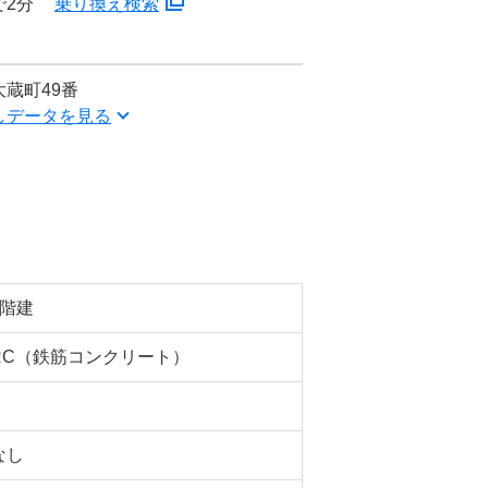
で2分
乗り換え検索
蔵町49番
しデータを見る
8階建
RC（鉄筋コンクリート）
なし