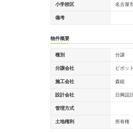
小学校区
名古屋
備考
物件概要
種別
分譲
分譲会社
ピボッ
施工会社
森組
設計会社
日興設
管理方式
土地権利
所有権