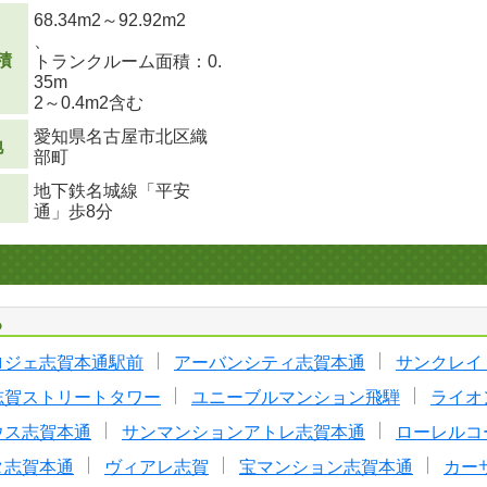
68.34m
2
～92.92m
2
、
積
トランクルーム面積：0.
35m
2
～0.4m
2
含む
愛知県名古屋市北区織
地
部町
地下鉄名城線「平安
通」歩8分
る
ロジェ志賀本通駅前
アーバンシティ志賀本通
サンクレイ
志賀ストリートタワー
ユニーブルマンション飛騨
ライオ
ウス志賀本通
サンマンションアトレ志賀本通
ローレルコ
タ志賀本通
ヴィアレ志賀
宝マンション志賀本通
カー