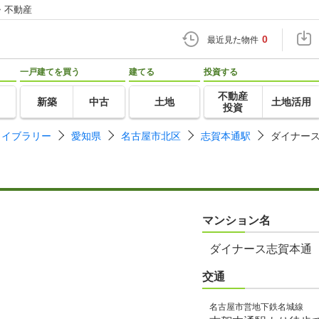
・不動産
0
最近見た物件
一戸建てを買う
建てる
投資する
不動産
新築
中古
土地
土地活用
投資
ライブラリー
愛知県
名古屋市北区
志賀本通駅
ダイナー
マンション名
ダイナース志賀本通
交通
名古屋市営地下鉄名城線