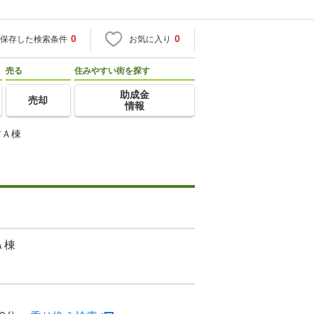
0
0
保存した検索条件
お気に入り
売る
住みやすい街を探す
助成金
売却
情報
前Ａ棟
Ａ棟