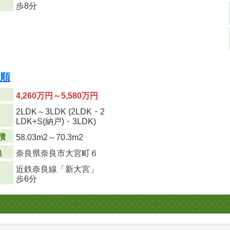
歩8分
着順
4,260万円～5,580万円
2LDK～3LDK (2LDK・2
り
LDK+S(納戸)・3LDK)
積
58.03m
2
～70.3m
2
地
奈良県奈良市大宮町６
近鉄奈良線「新大宮」
歩6分