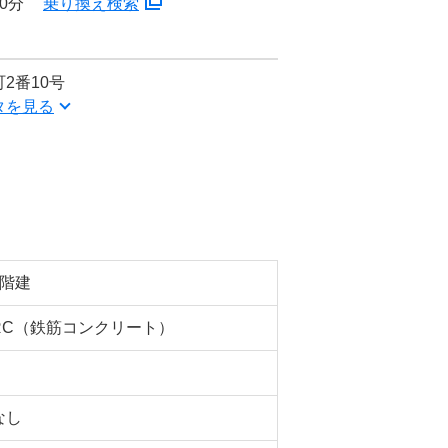
0分
乗り換え検索
2番10号
タを見る
5階建
RC（鉄筋コンクリート）
なし