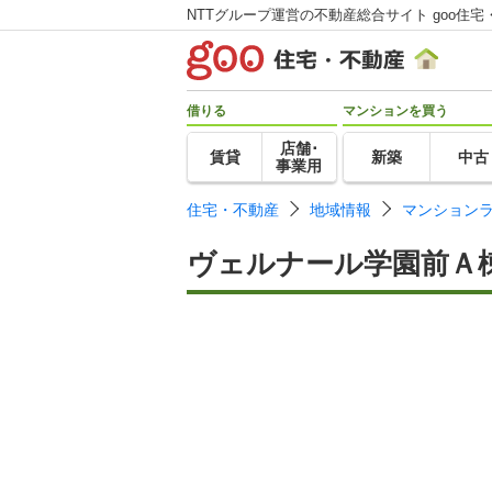
NTTグループ運営の不動産総合サイト goo住宅
借りる
マンションを買う
店舗･
賃貸
新築
中古
事業用
住宅・不動産
地域情報
マンション
ヴェルナール学園前Ａ