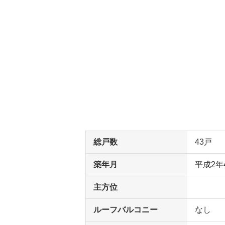
総戸数
43戸
築年月
平成2年
主方位
ルーフバルコニー
なし