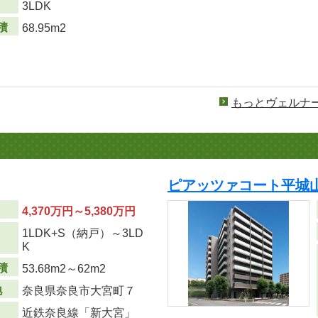
り
3LDK
積
68.95m2
もっとヴェルナ
ピアッツァコート平城山
4,370万円～5,380万円
1LDK+S（納戸）～3LD
り
K
積
53.68m
2
～62m
2
地
奈良県奈良市大宮町７
近鉄奈良線「新大宮」