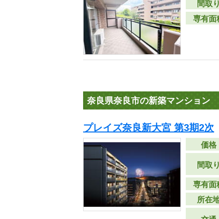
間取
専有面
奈良県奈良市の新築マンション
プレイズ奈良新大宮 第3期2次
価格
間取
専有面
所在