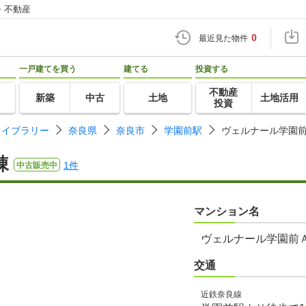
・不動産
0
最近見た物件
一戸建てを買う
建てる
投資する
不動産
新築
中古
土地
土地活用
投資
ライブラリー
奈良県
奈良市
学園前駅
ヴェルナール学園
棟
1件
中古販売中
マンション名
ヴェルナール学園前
交通
近鉄奈良線