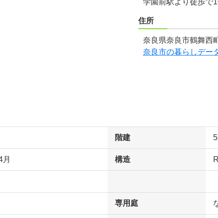
学園前駅より徒歩で1
住所
奈良県奈良市鶴舞西町
奈良市の暮らしデー
階建
4月
構造
専用庭