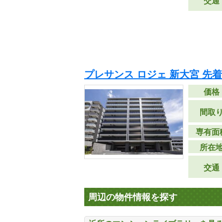
交通
プレサンス ロジェ 新大宮 先
価格
間取
専有面
所在
交通
周辺の物件情報を探す