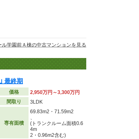
ール学園前Ａ棟の中古マンションを見る
 最終期
価格
2,950万円～3,300万円
間取り
3LDK
69.83m
2
・71.59m
2
、
専有面積
(トランクルーム面積0.6
4m
2
・0.96m
2
含む)