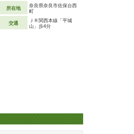
奈良県奈良市佐保台西
所在地
町
ＪＲ関西本線「平城
交通
山」歩4分