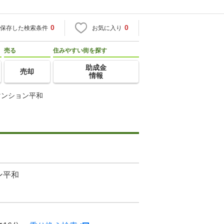
0
0
保存した検索条件
お気に入り
売る
住みやすい街を探す
助成金
売却
情報
マンション平和
ン平和