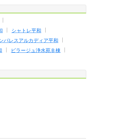
和
シャトレ平和
ンパレスアルカディア平和
和
ビラージュ浄水苑Ｂ棟