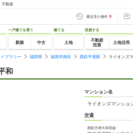
・不動産
0
最近見た物件
一戸建てを買う
建てる
投資する
不動産
新築
中古
土地
土地活用
投資
ライブラリー
福岡県
福岡市南区
西鉄平尾駅
ライオンズ
平和
マンション名
ライオンズマンショ
交通
西鉄天神大牟田線