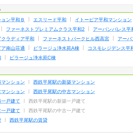
る
ション平和Ｂ
エスリード平和
イトーピア平和マンション
ファーネストプレミアムクラス平和2
アーバンパレス平
D’クラディア平和
ファーネストパークヒル西高宮
アーバ
ピア南山荘通
ビラージュ浄水苑A棟
コスモレジデンス平
和
ビラージュ浄水苑C棟
築マンション
西鉄平尾駅の新築マンション
古マンション
西鉄平尾駅の中古マンション
築一戸建て
西鉄平尾駅の新築一戸建て
古一戸建て
西鉄平尾駅の中古一戸建て
貸
西鉄平尾駅の賃貸