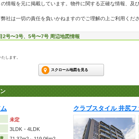
」の情報を元に掲載しています。物件に関する正確な情報、及
て弊社は一切の責任を負いかねますのでご理解の上ご利用くだ
目2号〜3号、5号〜7号 周辺地図情報
いたします。
スクロール地図を見る
ン
アム
クラブスタイル 井尻フ
未定
り
3LDK・4LDK
積
71.37m
2
～119.06m
2