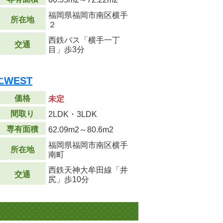
福岡県福岡市南区横手
所在地
２
西鉄バス「横手一丁
交通
目」歩3分
WEST
価格
未定
間取り
2LDK・3LDK
専有面積
62.09m
2
～80.6m
2
福岡県福岡市南区横手
所在地
南町
西鉄天神大牟田線「井
交通
尻」歩10分