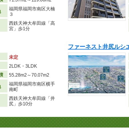
福岡県福岡市南区大楠
地
３
西鉄天神大牟田線「高
宮」歩1分
ファーネスト井尻ルシエ
未定
り
2LDK・3LDK
積
55.28m
2
～70.07m
2
福岡県福岡市南区横手
地
南町
西鉄天神大牟田線「井
尻」歩10分