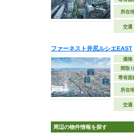
所在
交通
ファーネスト井尻ルシエEAST
価格
間取
専有面
所在
交通
周辺の物件情報を探す