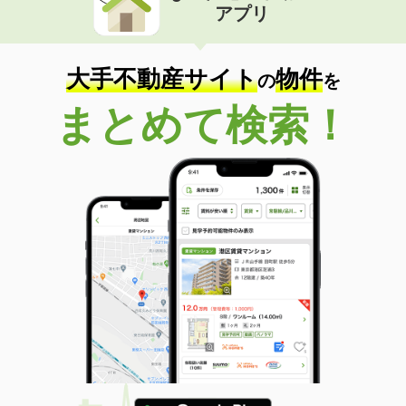
アプリ
大手不動産サイト
物件
の
を
まとめて検索！