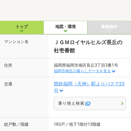
トップ
地図・環境
募集物件
マンション名
ＪＧＭロイヤルヒルズ長丘の
杜壱番館
住所
福岡県福岡市南区長丘3丁目3番1号
福岡市南区の暮らしデータを見る
西鉄福岡（天神）駅よりバスで25
交通
分
乗り換え検索
総戸数／階建
183戸／地下1階付13階建