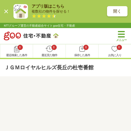
アプリ版はこちら
開く
複数社の物件を探せる！
NTTグループ運営の不動産総合サイト goo住宅・不動産
0
0
0
0
最近検索した条件
最近見た物件
保存した条件
お気に入り
ＪＧＭロイヤルヒルズ長丘の杜壱番館