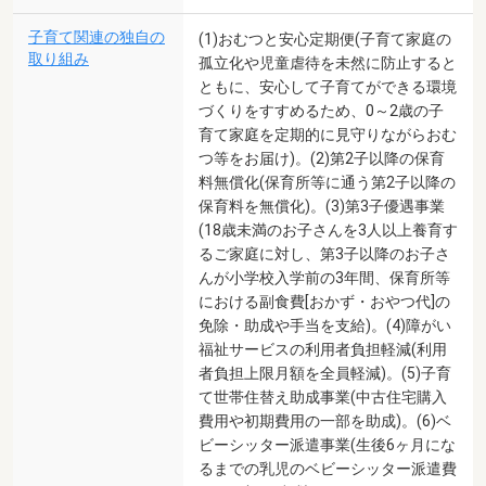
子育て関連の独自の
(1)おむつと安心定期便(子育て家庭の
取り組み
孤立化や児童虐待を未然に防止すると
ともに、安心して子育てができる環境
づくりをすすめるため、0～2歳の子
育て家庭を定期的に見守りながらおむ
つ等をお届け)。(2)第2子以降の保育
料無償化(保育所等に通う第2子以降の
保育料を無償化)。(3)第3子優遇事業
(18歳未満のお子さんを3人以上養育す
るご家庭に対し、第3子以降のお子さ
んが小学校入学前の3年間、保育所等
における副食費[おかず・おやつ代]の
免除・助成や手当を支給)。(4)障がい
福祉サービスの利用者負担軽減(利用
者負担上限月額を全員軽減)。(5)子育
て世帯住替え助成事業(中古住宅購入
費用や初期費用の一部を助成)。(6)ベ
ビーシッター派遣事業(生後6ヶ月にな
るまでの乳児のベビーシッター派遣費