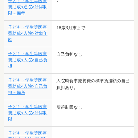
子ども・学生等医療
-
費助成<通院>所得制
限－備考
子ども・学生等医療
18歳3月末まで
費助成<入院>対象年
齢
子ども・学生等医療
自己負担なし
費助成<入院>自己負
担
子ども・学生等医療
入院時食事療養費の標準負担額の自己
費助成<入院>自己負
負担あり。
担－備考
子ども・学生等医療
所得制限なし
費助成<入院>所得制
限
子ども・学生等医療
-