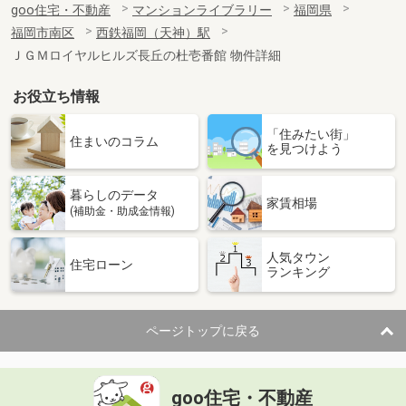
goo住宅・不動産
マンションライブラリー
福岡県
福岡市南区
西鉄福岡（天神）駅
ＪＧＭロイヤルヒルズ長丘の杜壱番館 物件詳細
お役立ち情報
「住みたい街」
住まいのコラム
を見つけよう
暮らしのデータ
家賃相場
(補助金・助成金情報)
人気タウン
住宅ローン
ランキング
ページトップに戻る
goo住宅・不動産