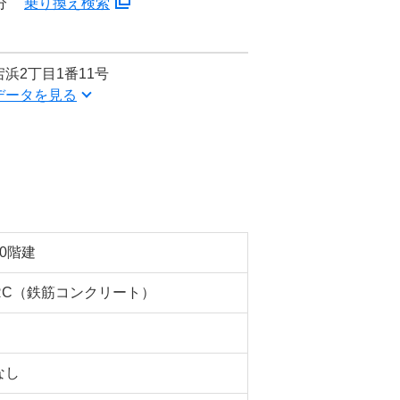
分
乗り換え検索
浜2丁目1番11号
データを見る
10階建
RC（鉄筋コンクリート）
なし