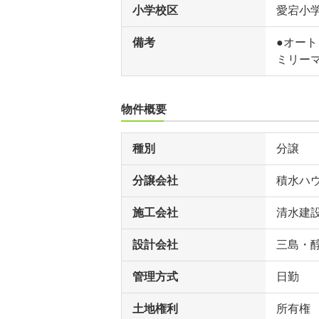
小学校区
愛宕小
備考
●オート
ミリーマ
物件概要
種別
分譲
分譲会社
積水ハウ
施工会社
清水建設
設計会社
三島・
管理方式
日勤
土地権利
所有権