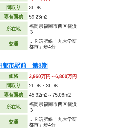
間取り
3LDK
専有面積
59.23m
2
福岡県福岡市西区横浜
所在地
３
ＪＲ筑肥線「九大学研
交通
都市」歩4分
研都市駅前 第3期
価格
3,960万円～6,860万円
間取り
2LDK・3LDK
専有面積
45.32m
2
～75.08m
2
福岡県福岡市西区横浜
所在地
３
ＪＲ筑肥線「九大学研
交通
都市」歩4分