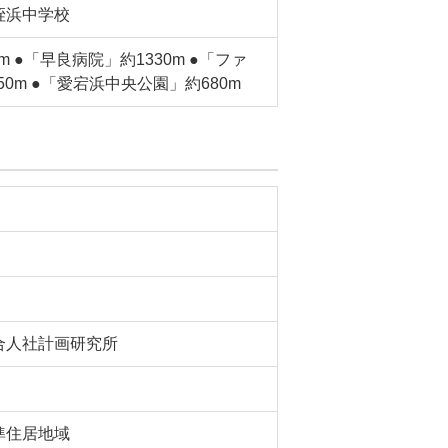
姪浜中学校
 ●「早良病院」約1330m ●「ファ
0m ●「愛宕浜中央公園」約680m
合人社計画研究所
準住居地域