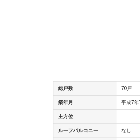
総戸数
70戸
築年月
平成7年
主方位
ルーフバルコニー
なし