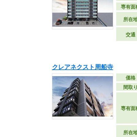
専有面
所在
交通
クレアネクスト周船寺
価格
間取
専有面
所在