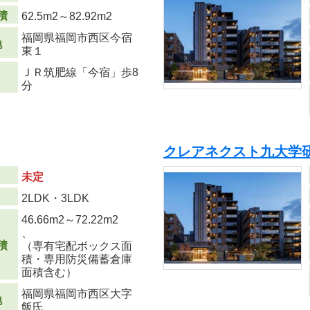
積
62.5m
2
～82.92m
2
福岡県福岡市西区今宿
地
東１
ＪＲ筑肥線「今宿」歩8
分
クレアネクスト九大学
未定
り
2LDK・3LDK
46.66m
2
～72.22m
2
、
積
（専有宅配ボックス面
積・専用防災備蓄倉庫
面積含む）
福岡県福岡市西区大字
地
飯氏