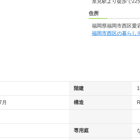
室見駅より徒歩で22
住所
福岡県福岡市西区愛宕
福岡市西区の暮らし
階建
7月
構造
専用庭