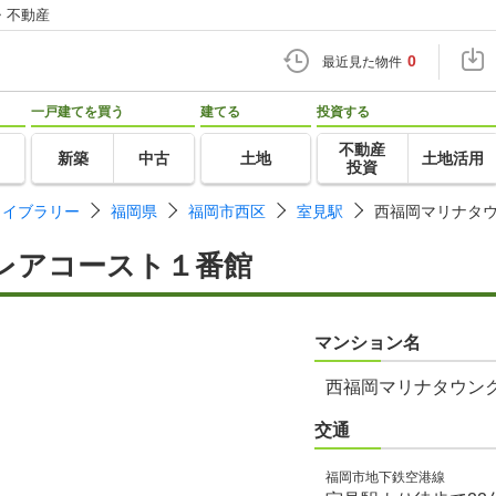
・不動産
0
最近見た物件
一戸建てを買う
建てる
投資する
不動産
新築
中古
土地
土地活用
投資
ライブラリー
福岡県
福岡市西区
室見駅
西福岡マリナタ
レアコースト１番館
マンション名
西福岡マリナタウン
交通
福岡市地下鉄空港線