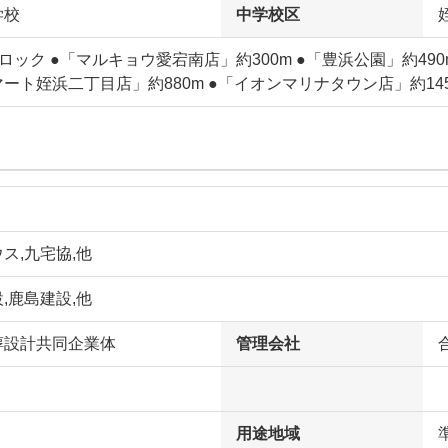
学校
中学校区
ロック ●「マルキョウ愛宕南店」約300m ●「豊浜公園」約490m
ート姪浜二丁目店」約880m ●「イオンマリナタウン店」約145
ス,九宅協,他
,鹿島建設,他
醇設計共同企業体
管理会社
用途地域