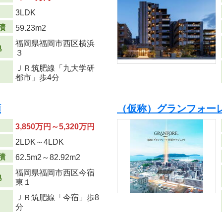
り
3LDK
積
59.23m
2
福岡県福岡市西区横浜
地
３
ＪＲ筑肥線「九大学研
都市」歩4分
順
（仮称）グランフォー
3,850万円～5,320万円
り
2LDK～4LDK
積
62.5m
2
～82.92m
2
福岡県福岡市西区今宿
地
東１
ＪＲ筑肥線「今宿」歩8
分