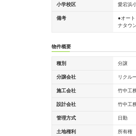
小学校区
愛宕浜
備考
●オート
ナタウン
物件概要
種別
分譲
分譲会社
リクル
施工会社
竹中工
設計会社
竹中工
管理方式
日勤
土地権利
所有権