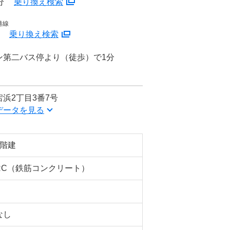
分
乗り換え検索
港線
分
乗り換え検索
ン第二バス停より（徒歩）で1分
浜2丁目3番7号
データを見る
7階建
RC（鉄筋コンクリート）
なし