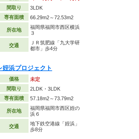
間取り
3LDK
専有面積
66.29m
2
～72.53m
2
福岡県福岡市西区横浜
所在地
３
ＪＲ筑肥線「九大学研
交通
都市」歩4分
レ姪浜プロジェクト
価格
未定
間取り
2LDK・3LDK
専有面積
57.18m
2
～73.79m
2
福岡県福岡市西区姪の
所在地
浜６
地下鉄空港線「姪浜」
交通
歩8分