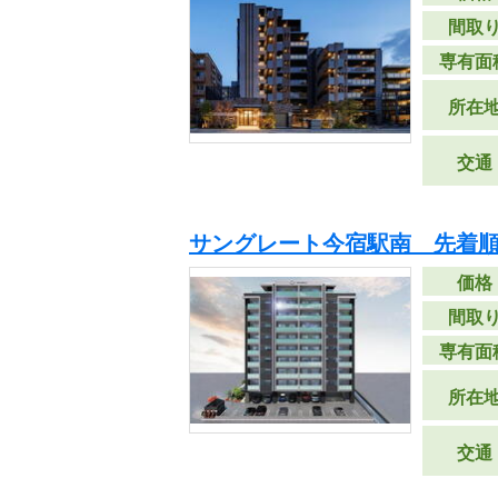
間取
専有面
所在
交通
サングレート今宿駅南 先着
価格
間取
専有面
所在
交通