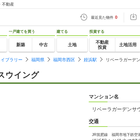
・不動産
0
最近見た物件
一戸建てを買う
建てる
投資する
不動産
新築
中古
土地
土地活用
投資
ライブラリー
福岡県
福岡市西区
姪浜駅
リベーラガーデ
スウイング
マンション名
リベーラガーデンサ
交通
JR筑肥線 福岡市地下鉄空