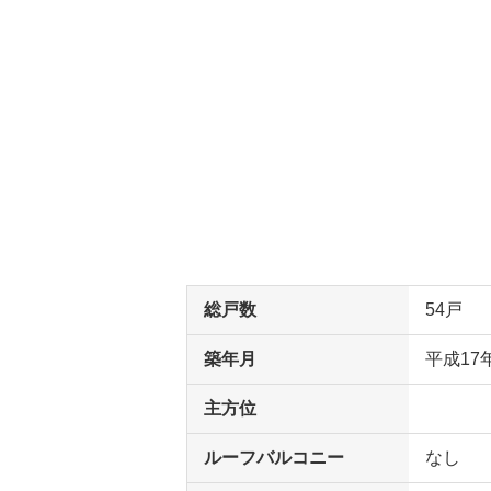
総戸数
54戸
築年月
平成17
主方位
ルーフバルコニー
なし