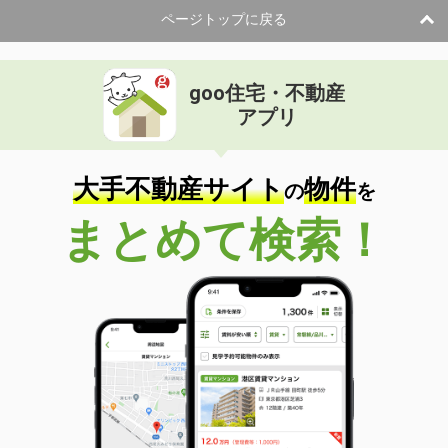
ページトップに戻る
goo住宅・不動産
アプリ
大手不動産サイト
物件
の
を
まとめて検索！