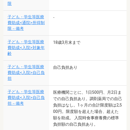
限
子ども・学生等医療
-
費助成<通院>所得制
限－備考
子ども・学生等医療
18歳3月末まで
費助成<入院>対象年
齢
子ども・学生等医療
自己負担あり
費助成<入院>自己負
担
子ども・学生等医療
医療機関ごとに、1日500円、月2日ま
費助成<入院>自己負
での自己負担あり。調剤薬局での自己
担－備考
負担はなし。1ヶ月の合計限度額は2,5
00円。限度額を超えた場合、超えた
額を助成。 入院時食事療養費の標準
負担額の自己負担あり。