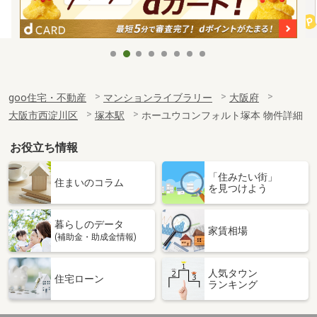
goo住宅・不動産
マンションライブラリー
大阪府
大阪市西淀川区
塚本駅
ホーユウコンフォルト塚本 物件詳細
お役立ち情報
「住みたい街」
住まいのコラム
を見つけよう
暮らしのデータ
家賃相場
(補助金・助成金情報)
人気タウン
住宅ローン
ランキング