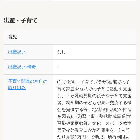
出産・子育て
育児
出産祝い
なし
出産祝い-備考
-
子育て関連の独自の
(1)子ども・子育てプラザ(在宅での子
取り組み
育て家庭や地域での子育て活動を支援
し、また乳幼児期の親子や子育て支援
者、就学期の子どもが集い交流する機
会を提供する等、地域福祉活動の推進
を図る)。(2)習い事・塾代助成事業(学
習塾や家庭教師、文化・スポーツ教室
等学校外教育にかかる費用を、1人当
たり月額1万円まで助成。所得制限あ