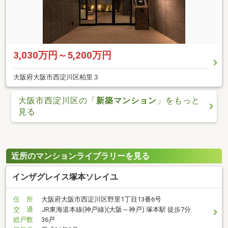
3,030万円～5,200万円
大阪府大阪市西淀川区柏里３
大阪市西淀川区の「
新築マンション
」をもっと
見る
近所のマンションライブラリーを見る
インザグレイス塚本ソレイユ
住 所
大阪府大阪市西淀川区野里1丁目13番6号
交 通
JR東海道本線(神戸線)(大阪～神戸) 塚本駅 徒歩7分
総戸数
36戸