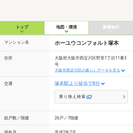
トップ
地図・環境
募集物件
マンション名
ホーユウコンフォルト塚本
住所
大阪府大阪市西淀川区野里1丁目11番3
号
大阪市西淀川区の暮らしデータを見る
塚本駅より徒歩で8分
交通
乗り換え検索
総戸数／階建
26戸／7階建
築年月
平成2年7月