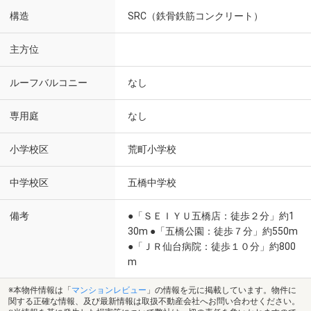
構造
SRC（鉄骨鉄筋コンクリート）
主方位
ルーフバルコニー
なし
専用庭
なし
小学校区
荒町小学校
中学校区
五橋中学校
備考
●「ＳＥＩＹＵ五橋店：徒歩２分」約1
30m ●「五橋公園：徒歩７分」約550m
●「ＪＲ仙台病院：徒歩１０分」約800
m
※本物件情報は「
マンションレビュー
」の情報を元に掲載しています。物件に
関する正確な情報、及び最新情報は取扱不動産会社へお問い合わせください。