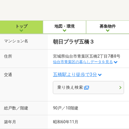
トップ
地図・環境
募集物件
マンション名
朝日プラザ五橋３
住所
宮城県仙台市青葉区五橋2丁目7番8号
仙台市青葉区の暮らしデータを見る
五橋駅より徒歩で3分
交通
乗り換え検索
総戸数／階建
90戸／10階建
築年月
昭和60年11月