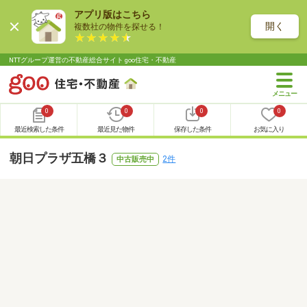
アプリ版はこちら
開く
複数社の物件を探せる！
NTTグループ運営の不動産総合サイト goo住宅・不動産
0
0
0
0
最近検索した条件
最近見た物件
保存した条件
お気に入り
朝日プラザ五橋３
2件
中古販売中