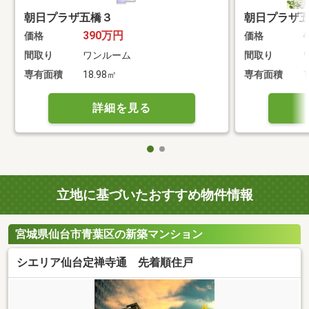
朝日プラザ五橋３
朝日プラザ
390万円
価格
価格
間取り
ワンルーム
間取り
専有面積
18.98㎡
専有面積
1
詳細を見る
立地に基づいたおすすめ物件情報
宮城県仙台市青葉区の新築マンション
シエリア仙台定禅寺通 先着順住戸