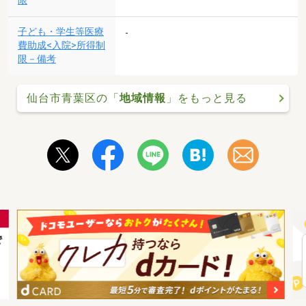
限
子ども・学生等医療
-
費助成<入院>所得制
限－備考
仙台市青葉区の「
地域情報
」をもっと見る