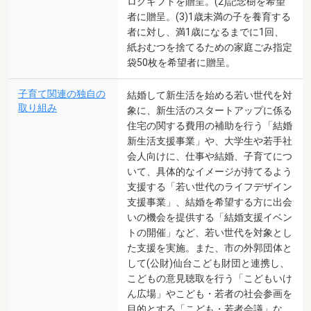
ログギフトを贈呈。(2)記念樹を希望
者に贈呈。(3)1歳未満の子を養育する
者に対し、満1歳になるまでに1回、
紙おむつを捨てるための家庭ごみ指定
袋50枚を希望者に贈呈。
子育て関連の独自の
結婚して新生活を始める若い世代を対
取り組み
象に、新生活のスタートアップに係る
住宅の関する費用の補助を行う「結婚
新生活支援事業」や、大学生や若手社
会人向けに、仕事や結婚、子育てにつ
いて、具体的なイメージが持てるよう
支援する「若い世代のライフデザイン
支援事業」、結婚を希望する方に出会
いの機会を提供する「結婚支援イベン
トの開催」など、若い世代を対象とし
た支援を実施。また、市の外郭団体と
して(公財)仙台こども財団と連携し、
こどもの意見聴取を行う「こどもいけ
ん広場」やこども・若者の社会参画を
目的とする「こども・若者会議」な