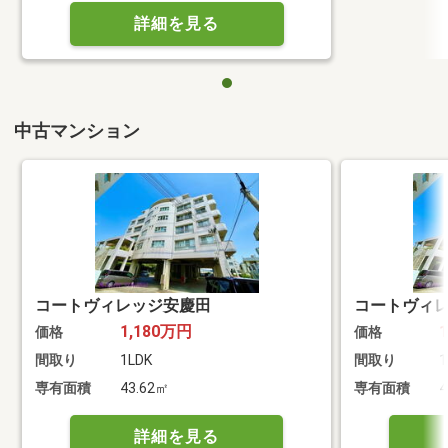
詳細を見る
中古マンション
コートヴィレッジ安慶田
コートヴィ
1,180万円
価格
価格
間取り
1LDK
間取り
1
専有面積
43.62㎡
専有面積
4
詳細を見る