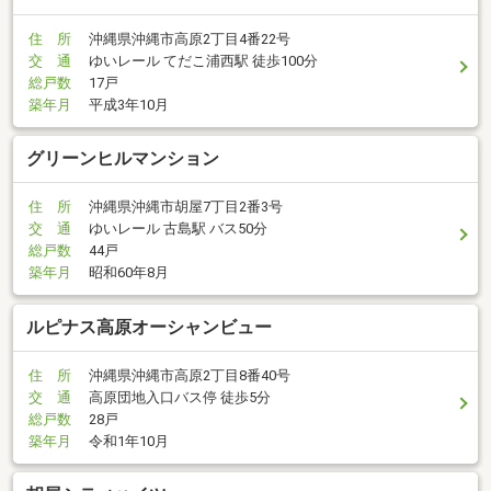
住 所
沖縄県沖縄市高原2丁目4番22号
交 通
ゆいレール てだこ浦西駅 徒歩100分
総戸数
17戸
築年月
平成3年10月
グリーンヒルマンション
住 所
沖縄県沖縄市胡屋7丁目2番3号
交 通
ゆいレール 古島駅 バス50分
総戸数
44戸
築年月
昭和60年8月
ルピナス高原オーシャンビュー
住 所
沖縄県沖縄市高原2丁目8番40号
交 通
高原団地入口バス停 徒歩5分
総戸数
28戸
築年月
令和1年10月