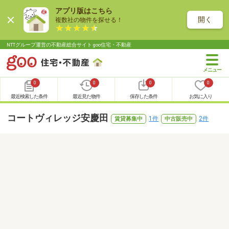
アプリ版はこちら
開く
複数社の物件を探せる！
NTTグループ運営の不動産総合サイト goo住宅・不動産
0
0
0
0
最近検索した条件
最近見た物件
保存した条件
お気に入り
コートヴィレッジ安慶田
1件
2件
賃貸募集中
中古販売中