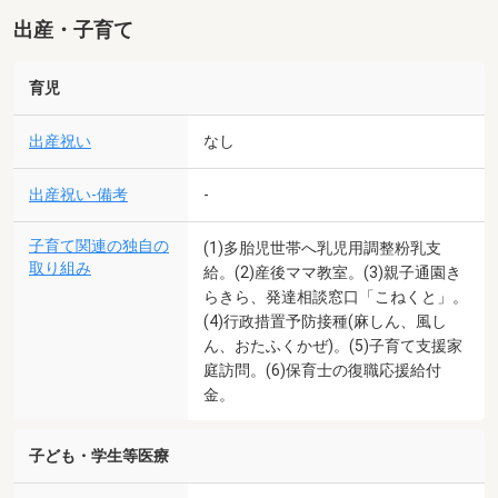
出産・子育て
育児
出産祝い
なし
出産祝い-備考
-
子育て関連の独自の
(1)多胎児世帯へ乳児用調整粉乳支
取り組み
給。(2)産後ママ教室。(3)親子通園き
らきら、発達相談窓口「こねくと」。
(4)行政措置予防接種(麻しん、風し
ん、おたふくかぜ)。(5)子育て支援家
庭訪問。(6)保育士の復職応援給付
金。
子ども・学生等医療