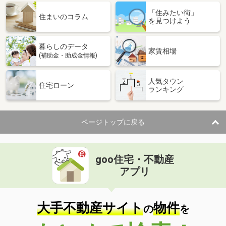
「住みたい街」
住まいのコラム
を見つけよう
暮らしのデータ
家賃相場
(補助金・助成金情報)
人気タウン
住宅ローン
ランキング
ページトップに戻る
goo住宅・不動産
アプリ
大手不動産サイト
物件
の
を