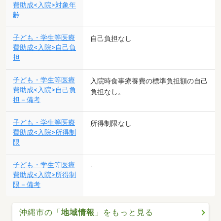
費助成<入院>対象年
齢
子ども・学生等医療
自己負担なし
費助成<入院>自己負
担
子ども・学生等医療
入院時食事療養費の標準負担額の自己
費助成<入院>自己負
負担なし。
担－備考
子ども・学生等医療
所得制限なし
費助成<入院>所得制
限
子ども・学生等医療
-
費助成<入院>所得制
限－備考
沖縄市の「
地域情報
」をもっと見る