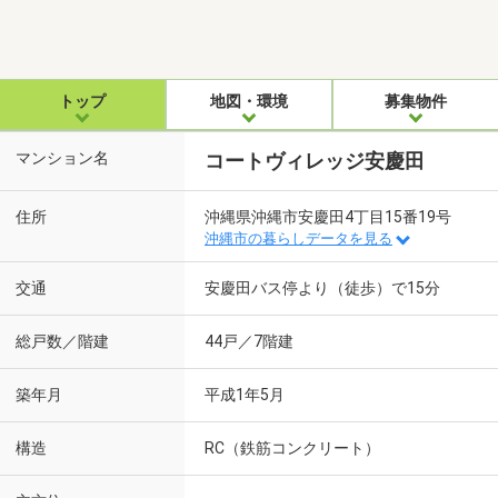
トップ
地図・環境
募集物件
マンション名
コートヴィレッジ安慶田
住所
沖縄県沖縄市安慶田4丁目15番19号
沖縄市の暮らしデータを見る
交通
安慶田バス停より（徒歩）で15分
総戸数／階建
44戸／7階建
築年月
平成1年5月
構造
RC（鉄筋コンクリート）