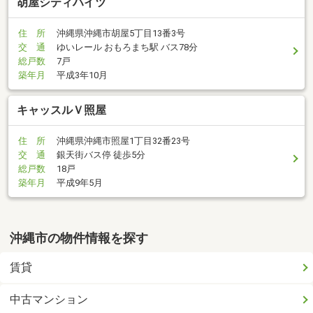
胡屋シティハイツ
住 所
沖縄県沖縄市胡屋5丁目13番3号
交 通
ゆいレール おもろまち駅 バス78分
総戸数
7戸
築年月
平成3年10月
キャッスルＶ照屋
住 所
沖縄県沖縄市照屋1丁目32番23号
交 通
銀天街バス停 徒歩5分
総戸数
18戸
築年月
平成9年5月
沖縄市の物件情報を探す
賃貸
中古マンション