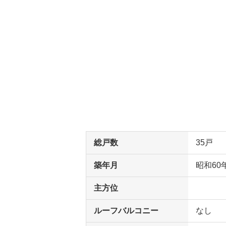
総戸数
35戸
築年月
昭和60
主方位
ルーフバルコニー
なし