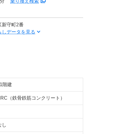
2分
乗り換え検索
区新守町2番
らしデータを見る
11階建
SRC（鉄骨鉄筋コンクリート）
なし