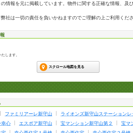
」の情報を元に掲載しています。物件に関する正確な情報、及
て弊社は一切の責任を負いかねますのでご理解の上ご利用くだ
情報
いたします。
スクロール地図を見る
る
ファミリアーレ新守山
ライオンズ新守山ステーションレ
ー幸心
エスポア新守山
宝マンション新守山第２
宝マ
住宅
幸心西住宅１号棟
幸心西住宅
幸心西住宅２号棟