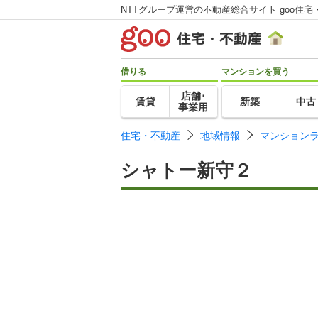
NTTグループ運営の不動産総合サイト goo住宅
借りる
マンションを買う
店舗･
賃貸
新築
中古
事業用
住宅・不動産
地域情報
マンション
シャトー新守２