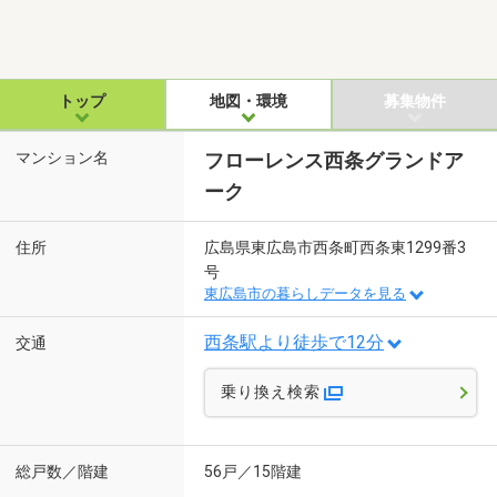
トップ
地図・環境
募集物件
マンション名
フローレンス西条グランドア
ーク
住所
広島県東広島市西条町西条東1299番3
号
東広島市の暮らしデータを見る
西条駅より徒歩で12分
交通
乗り換え検索
総戸数／階建
56戸／15階建