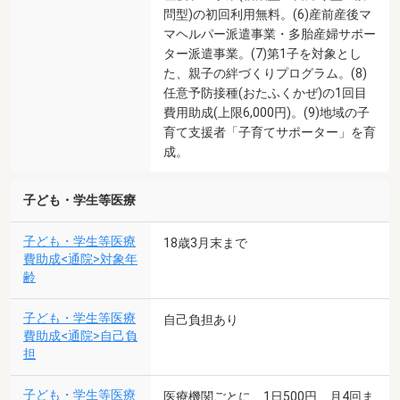
問型)の初回利用無料。(6)産前産後マ
マヘルパー派遣事業・多胎産婦サポー
ター派遣事業。(7)第1子を対象とし
た、親子の絆づくりプログラム。(8)
任意予防接種(おたふくかぜ)の1回目
費用助成(上限6,000円)。(9)地域の子
育て支援者「子育てサポーター」を育
成。
子ども・学生等医療
子ども・学生等医療
18歳3月末まで
費助成<通院>対象年
齢
子ども・学生等医療
自己負担あり
費助成<通院>自己負
担
子ども・学生等医療
医療機関ごとに、1日500円、月4回ま