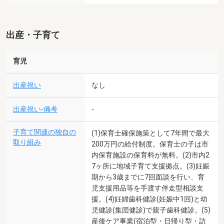
出産・子育て
育児
出産祝い
なし
出産祝い-備考
-
子育て関連の独自の
(1)保育士確保施策として7年間で最大
取り組み
200万円の給付制度。保育士の子は市
内保育施設の保育料が無料。(2)市内2
7ヶ所に地域子育て支援拠点。(3)妊娠
期から3歳までに7回面談を行い、育
児支援用品等を手渡す伴走型相談支
援。(4)妊婦歯科健診(妊娠中1回)と幼
児健診(集団健診)で親子歯科健診。(5)
産後ケア事業(宿泊型・日帰り型・訪