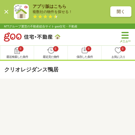
アプリ版はこちら
開く
複数社の物件を探せる！
NTTグループ運営の不動産総合サイト goo住宅・不動産
0
0
0
0
最近検索した条件
最近見た物件
保存した条件
お気に入り
クリオレジダンス鴨居