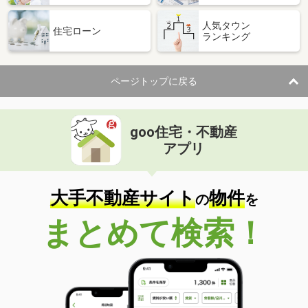
人気タウン
住宅ローン
ランキング
ページトップに戻る
goo住宅・不動産
アプリ
大手不動産サイト
物件
の
を
まとめて検索！