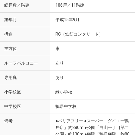
総戸数／階建
186戸／11階建
築年月
平成15年9月
構造
RC（鉄筋コンクリート）
主方位
東
ルーフバルコニー
あり
専用庭
あり
小学校区
緑小学校
中学校区
鴨居中学校
備考
●バリアフリー ●スーパー「ダイエー鴨
居店」約880m ●公園「白山一丁目第二
公園」約130m ●病院「鴨居病院」約80