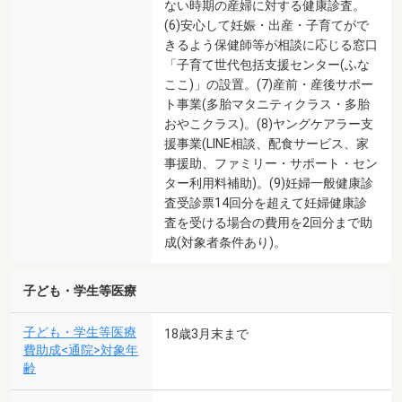
ない時期の産婦に対する健康診査。
(6)安心して妊娠・出産・子育てがで
きるよう保健師等が相談に応じる窓口
「子育て世代包括支援センター(ふな
ここ)」の設置。(7)産前・産後サポー
ト事業(多胎マタニティクラス・多胎
おやこクラス)。(8)ヤングケアラー支
援事業(LINE相談、配食サービス、家
事援助、ファミリー・サポート・セン
ター利用料補助)。(9)妊婦一般健康診
査受診票14回分を超えて妊婦健康診
査を受ける場合の費用を2回分まで助
成(対象者条件あり)。
子ども・学生等医療
子ども・学生等医療
18歳3月末まで
費助成<通院>対象年
齢