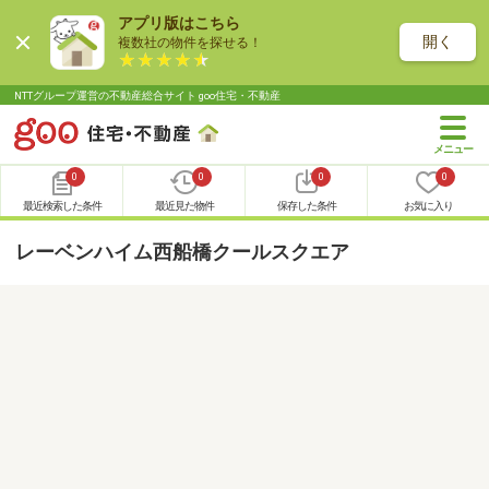
アプリ版はこちら
開く
複数社の物件を探せる！
NTTグループ運営の不動産総合サイト goo住宅・不動産
0
0
0
0
最近検索した条件
最近見た物件
保存した条件
お気に入り
レーベンハイム西船橋クールスクエア