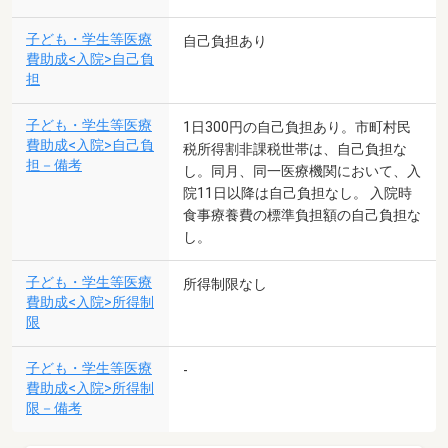
子ども・学生等医療
自己負担あり
費助成<入院>自己負
担
子ども・学生等医療
1日300円の自己負担あり。市町村民
費助成<入院>自己負
税所得割非課税世帯は、自己負担な
担－備考
し。同月、同一医療機関において、入
院11日以降は自己負担なし。 入院時
食事療養費の標準負担額の自己負担な
し。
子ども・学生等医療
所得制限なし
費助成<入院>所得制
限
子ども・学生等医療
-
費助成<入院>所得制
限－備考