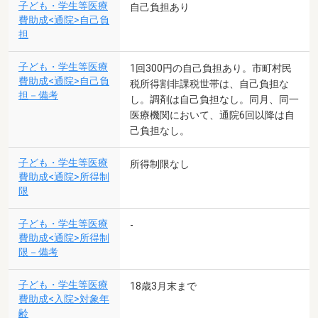
子ども・学生等医療
自己負担あり
費助成<通院>自己負
担
子ども・学生等医療
1回300円の自己負担あり。市町村民
費助成<通院>自己負
税所得割非課税世帯は、自己負担な
担－備考
し。調剤は自己負担なし。同月、同一
医療機関において、通院6回以降は自
己負担なし。
子ども・学生等医療
所得制限なし
費助成<通院>所得制
限
子ども・学生等医療
-
費助成<通院>所得制
限－備考
子ども・学生等医療
18歳3月末まで
費助成<入院>対象年
齢