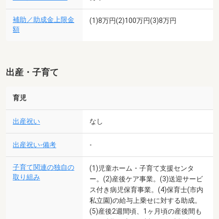
補助／助成金上限金
(1)8万円(2)100万円(3)8万円
額
出産・子育て
育児
出産祝い
なし
出産祝い-備考
-
子育て関連の独自の
(1)児童ホーム・子育て支援センタ
取り組み
ー。(2)産後ケア事業。(3)送迎サービ
ス付き病児保育事業。(4)保育士(市内
私立園)の給与上乗せに対する助成。
(5)産後2週間頃、1ヶ月頃の産後間も