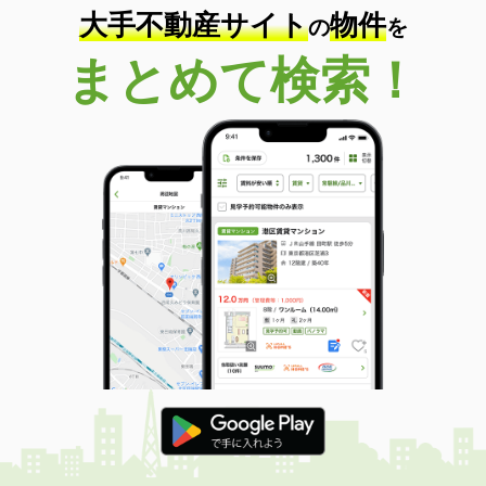
大手不動産サイト
物件
の
を
まとめて検索！