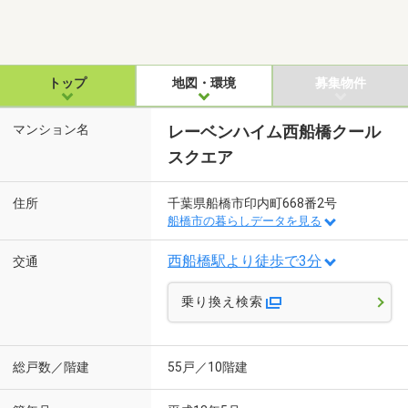
トップ
地図・環境
募集物件
マンション名
レーベンハイム西船橋クール
スクエア
住所
千葉県船橋市印内町668番2号
船橋市の暮らしデータを見る
西船橋駅より徒歩で3分
交通
乗り換え検索
総戸数／階建
55戸／10階建