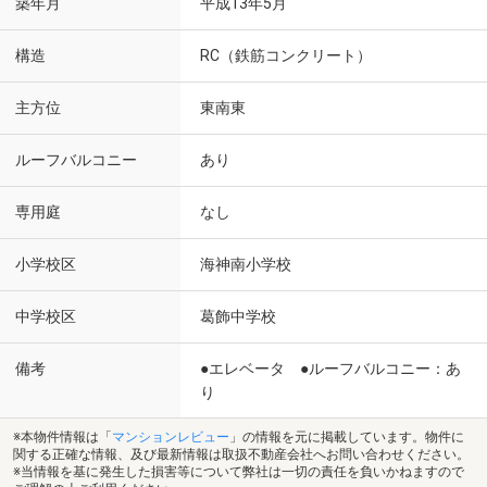
築年月
平成13年5月
構造
RC（鉄筋コンクリート）
主方位
東南東
ルーフバルコニー
あり
専用庭
なし
小学校区
海神南小学校
中学校区
葛飾中学校
備考
●エレベータ ●ルーフバルコニー：あ
り
※本物件情報は「
マンションレビュー
」の情報を元に掲載しています。物件に
関する正確な情報、及び最新情報は取扱不動産会社へお問い合わせください。
※当情報を基に発生した損害等について弊社は一切の責任を負いかねますので