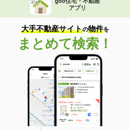
goo住宅・不動産
アプリ
大手不動産サイト
物件
の
を
まとめて検索！