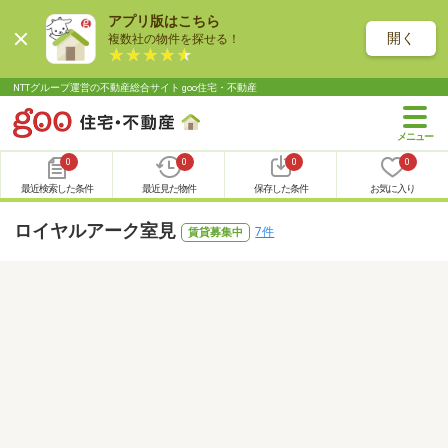
アプリ版はこちら
開く
複数社の物件を探せる！
NTTグループ運営の不動産総合サイト goo住宅・不動産
0
0
0
0
最近検索した条件
最近見た物件
保存した条件
お気に入り
ロイヤルアーク室見
7件
賃貸募集中