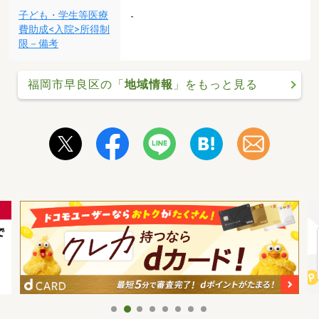
子ども・学生等医療
-
費助成<入院>所得制
限－備考
福岡市早良区の「
地域情報
」をもっと見る