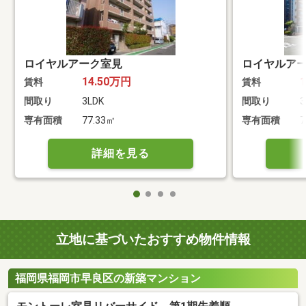
ロイヤルアーク室見
ロイヤルア
14.50万円
賃料
賃料
間取り
3LDK
間取り
3
専有面積
77.33㎡
専有面積
7
詳細を見る
立地に基づいたおすすめ物件情報
福岡県福岡市早良区の新築マンション