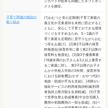
ジカードや絵本も同梱したギフトボッ
クスを贈呈。
子育て関連の独自の
(1)おむつと安心定期便(子育て家庭の
取り組み
孤立化や児童虐待を未然に防止すると
ともに、安心して子育てができる環境
づくりをすすめるため、0～2歳の子
育て家庭を定期的に見守りながらおむ
つ等をお届け)。(2)第2子以降の保育
料無償化(保育所等に通う第2子以降の
保育料を無償化)。(3)第3子優遇事業
(18歳未満のお子さんを3人以上養育す
るご家庭に対し、第3子以降のお子さ
んが小学校入学前の3年間、保育所等
における副食費[おかず・おやつ代]の
免除・助成や手当を支給)。(4)障がい
福祉サービスの利用者負担軽減(利用
者負担上限月額を全員軽減)。(5)子育
て世帯住替え助成事業(中古住宅購入
費用や初期費用の一部を助成)。(6)ベ
ビーシッター派遣事業(生後6ヶ月にな