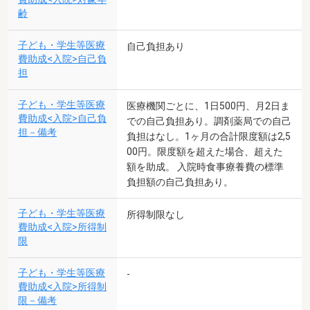
齢
子ども・学生等医療
自己負担あり
費助成<入院>自己負
担
子ども・学生等医療
医療機関ごとに、1日500円、月2日ま
費助成<入院>自己負
での自己負担あり。調剤薬局での自己
担－備考
負担はなし。1ヶ月の合計限度額は2,5
00円。限度額を超えた場合、超えた
額を助成。 入院時食事療養費の標準
負担額の自己負担あり。
子ども・学生等医療
所得制限なし
費助成<入院>所得制
限
子ども・学生等医療
-
費助成<入院>所得制
限－備考