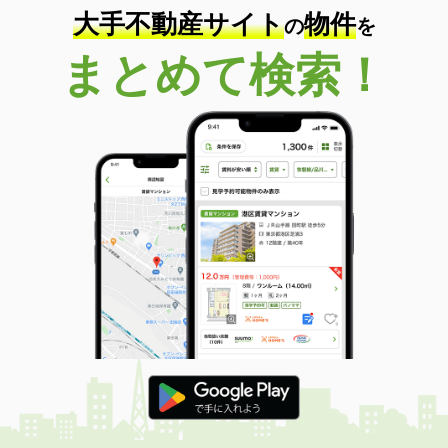
大手不動産サイト
物件
の
を
まとめて検索！