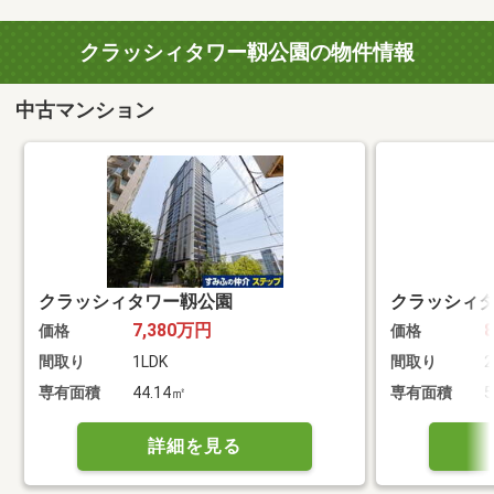
クラッシィタワー靱公園の物件情報
中古マンション
クラッシィタワー靱公園
クラッシィ
7,380万円
価格
価格
間取り
1LDK
間取り
2
専有面積
44.14㎡
専有面積
5
詳細を見る