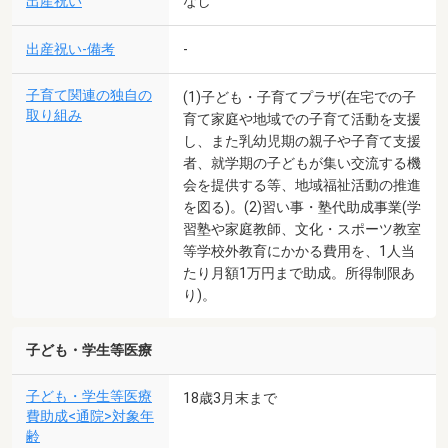
出産祝い
なし
出産祝い-備考
-
子育て関連の独自の
(1)子ども・子育てプラザ(在宅での子
取り組み
育て家庭や地域での子育て活動を支援
し、また乳幼児期の親子や子育て支援
者、就学期の子どもが集い交流する機
会を提供する等、地域福祉活動の推進
を図る)。(2)習い事・塾代助成事業(学
習塾や家庭教師、文化・スポーツ教室
等学校外教育にかかる費用を、1人当
たり月額1万円まで助成。所得制限あ
り)。
子ども・学生等医療
子ども・学生等医療
18歳3月末まで
費助成<通院>対象年
齢