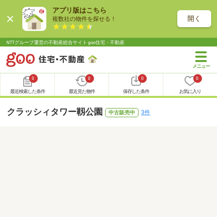
アプリ版はこちら
開く
複数社の物件を探せる！
NTTグループ運営の不動産総合サイト goo住宅・不動産
0
0
0
0
最近検索した条件
最近見た物件
保存した条件
お気に入り
クラッシィタワー靱公園
3件
中古販売中