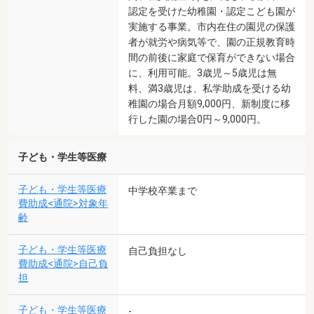
認定を受けた幼稚園・認定こども園が
実施する事業。市内在住の園児の保護
者が就労や病気等で、園の正規教育時
間の前後に家庭で保育ができない場合
に、利用可能。3歳児～5歳児は無
料、満3歳児は、私学助成を受ける幼
稚園の場合月額9,000円、新制度に移
行した園の場合0円～9,000円。
子ども・学生等医療
子ども・学生等医療
中学校卒業まで
費助成<通院>対象年
齢
子ども・学生等医療
自己負担なし
費助成<通院>自己負
担
子ども・学生等医療
-