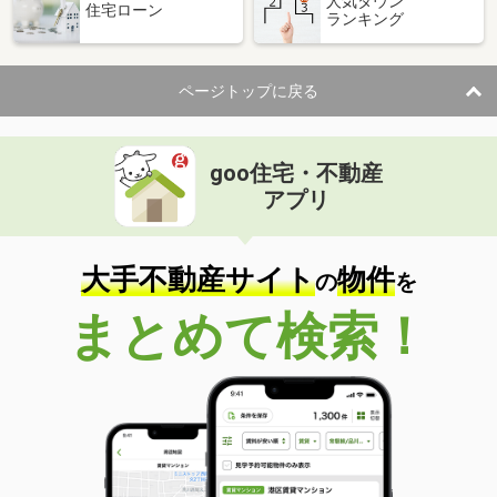
人気タウン
住宅ローン
ランキング
ページトップに戻る
goo住宅・不動産
アプリ
大手不動産サイト
物件
の
を
まとめて検索！