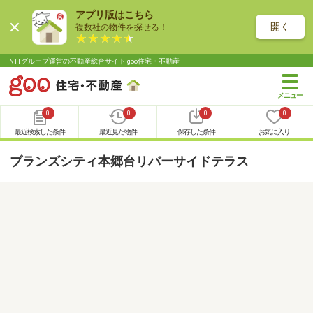
アプリ版はこちら
開く
複数社の物件を探せる！
NTTグループ運営の不動産総合サイト goo住宅・不動産
0
0
0
0
最近検索した条件
最近見た物件
保存した条件
お気に入り
ブランズシティ本郷台リバーサイドテラス