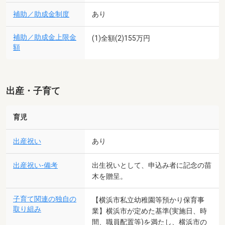
補助／助成金制度
あり
補助／助成金上限金
(1)全額(2)155万円
額
出産・子育て
育児
出産祝い
あり
出産祝い-備考
出生祝いとして、申込み者に記念の苗
木を贈呈。
子育て関連の独自の
【横浜市私立幼稚園等預かり保育事
取り組み
業】横浜市が定めた基準(実施日、時
間、職員配置等)を満たし、横浜市の