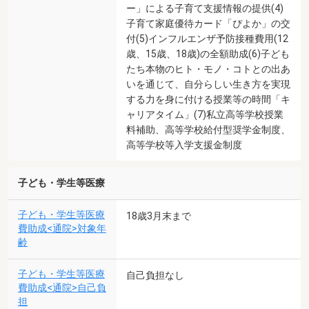
ー」による子育て支援情報の提供(4)
子育て家庭優待カード「ぴよか」の交
付(5)インフルエンザ予防接種費用(12
歳、15歳、18歳)の全額助成(6)子ども
たち本物のヒト・モノ・コトとの出あ
いを通じて、自分らしい生き方を実現
する力を身に付ける授業等の時間「キ
ャリアタイム」(7)私立高等学校授業
料補助、高等学校給付型奨学金制度、
高等学校等入学支援金制度
子ども・学生等医療
子ども・学生等医療
18歳3月末まで
費助成<通院>対象年
齢
子ども・学生等医療
自己負担なし
費助成<通院>自己負
担