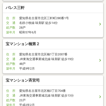
パレス三軒
住 所
愛知県名古屋市北区三軒町280番1号
交 通
名鉄小牧線 味美駅 徒歩14分
総戸数
28戸
築年月
昭和57年6月
宝マンション楠第２
住 所
愛知県名古屋市北区楠1丁目2007番
交 通
JR東海交通事業城北線 味美駅 徒歩19分
総戸数
48戸
築年月
平成9年2月
宝マンション斉宮司
住 所
愛知県名古屋市北区楠3丁目704番
交 通
JR東海交通事業城北線 味美駅 徒歩13分
総戸数
23戸
築年月
平成2年2月