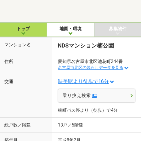
トップ
地図・環境
募集物件
マンション名
NDSマンション楠公園
住所
愛知県名古屋市北区池花町244番
名古屋市北区の暮らしデータを見る
味美駅より徒歩で16分
交通
乗り換え検索
楠町バス停より（徒歩）で4分
総戸数／階建
13戸／5階建
築年月
平成8年2月