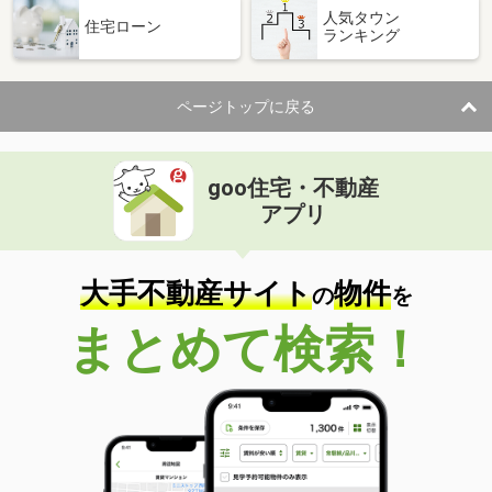
人気タウン
住宅ローン
ランキング
ページトップに戻る
goo住宅・不動産
アプリ
大手不動産サイト
物件
の
を
まとめて検索！